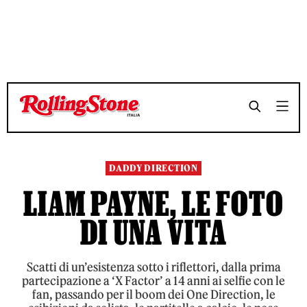
TEMPO DI LETTURA 6 MINUTI
TEMPO DI LETTURA 6 MINUTI
SHARE
SHARE
DADDY DIRECTION
LIAM PAYNE, LE FOTO
DI UNA VITA
Scatti di un’esistenza sotto i riflettori, dalla prima
partecipazione a ‘X Factor’ a 14 anni ai selfie con le
fan, passando per il boom dei One Direction, le