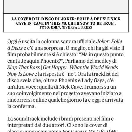
LA COVER DEL DISCO DI 'JOKER: FOLIE À DEUX' E NICK
CAVE IN 'CAVE IN 'THIS MUCH I KNOW TO BE TRUE'.
FOTO: EMI/UNIVERSAL; PRESS
Oggi è uscita la colonna sonora ufficiale
Joker: Folie
à Deux
e c’è una sorpresa. O meglio, chi ha già visto il
film probabilmente si è chiesto: “Ma in questo punto
canta Joaquin Phoenix?”. Parliamo del medley di
Slap That Bass | Get Happy | What the World Needs
Now Is Love
e la risposta è “no”. Ora la tracklist del
disco svela che, oltre a Phoenix e Lady Gaga, c’è
un’altra voce: quella di Nick Cave. I rumors su un
suo coinvolgimento nel progetto avevano iniziato a
rincorrersi online qualche giorno fa e oggi è arrivata
la conferma.
La soundtrack include i brani presenti nel film e
interpretati dai due attori. Ci sono le cover di
classici americani come
For Once In My Life, If My