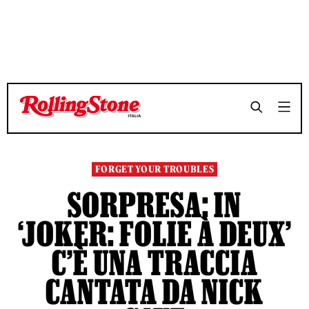
TEMPO DI LETTURA 5 MINUTI
TEMPO DI LETTURA 5 MINUTI
SHARE
SHARE
FORGET YOUR TROUBLES
SORPRESA: IN
‘JOKER: FOLIE À DEUX’
C’È UNA TRACCIA
CANTATA DA NICK