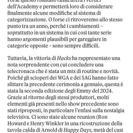
Forse questo risultato rassicurerà i vertici
dell’Academy e permetterà loro di considerare
finalmente alcune modifiche al sistema di
categorizzazione. O forse ci ritroveremo allo stesso
punto tra un anno, perché i cambiamenti –
soprattutto in un sistema in cui così tante serie
hanno argomenti plausibili per gareggiare in
categorie opposte – sono sempre difficili.
Tuttavia, la vittoria di
Hacks
ha rappresentato una
nota sorprendente con cui concludere una
telecronaca che è stata un mix di routine e novità.
Poiché gli scioperi dei WGA e dei SAG hanno fatto
slittare la precedente cerimonia a gennaio, questa è
stata la seconda edizione degli Emmy del 2024.
Grazie al ritorno degli stessi produttori, molti
elementi già presenti nello show precedente sono
stati riproposti, in particolare l’enfasi sulla nostalgia
televisiva. Ci sono state alcune reunion (Ron
Howard e Henry Winkler in una ricostruzione della
tavola calda di Arnold di
Happy Days
, metà del cast