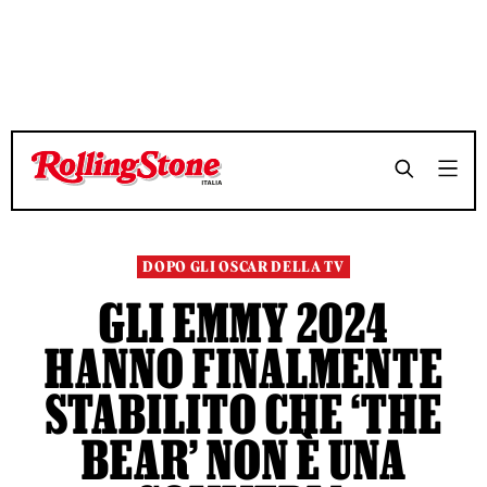
TEMPO DI LETTURA 9 MINUTI
TEMPO DI LETTURA 9 MINUTI
SHARE
SHARE
DOPO GLI OSCAR DELLA TV
GLI EMMY 2024
HANNO FINALMENTE
STABILITO CHE ‘THE
BEAR’ NON È UNA