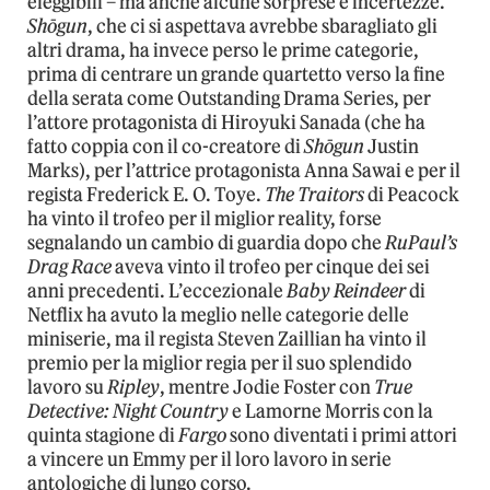
eleggibili – ma anche alcune sorprese e incertezze.
Shōgun
, che ci si aspettava avrebbe sbaragliato gli
altri drama, ha invece perso le prime categorie,
prima di centrare un grande quartetto verso la fine
della serata come Outstanding Drama Series, per
l’attore protagonista di Hiroyuki Sanada (che ha
fatto coppia con il co-creatore di
Shōgun
Justin
Marks), per l’attrice protagonista Anna Sawai e per il
regista Frederick E. O. Toye.
The Traitors
di Peacock
ha vinto il trofeo per il miglior reality, forse
segnalando un cambio di guardia dopo che
RuPaul’s
Drag Race
aveva vinto il trofeo per cinque dei sei
anni precedenti. L’eccezionale
Baby Reindeer
di
Netflix ha avuto la meglio nelle categorie delle
miniserie, ma il regista Steven Zaillian ha vinto il
premio per la miglior regia per il suo splendido
lavoro su
Ripley
, mentre Jodie Foster con
True
Detective: Night Country
e Lamorne Morris con la
quinta stagione di
Fargo
sono diventati i primi attori
a vincere un Emmy per il loro lavoro in serie
antologiche di lungo corso.