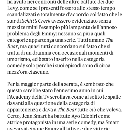
ha avuto nei confronti delle altre battute dei due
Levy, come se i presenti fossero allo stesso tempo
scandalizzati e totalmente d’accordo col fatto che le
star di
Schitt’s Creek
avessero evidenziato senza
mezzi termini l’esempio più lampante dell’annoso
problema degli Emmy: nessuno sa più a quali
categorie appartenga una serie. Tutti amano
The
Bear
, ma quasi tutti concordano sul fatto che si
tratta di un dramma con occasionali momenti di
umorismo, ed è stato inserito nella categoria
comedy solo perché i suoi episodi sono di circa
mezz’ora ciascuno.
Per la maggior parte della serata, è sembrato che
questo sarebbe stato l’ennesimo anno in cui
l’Academy della Tv scrollava come al solito le spalle
davanti alla questione della categoria di
appartenenza e dava a
The Bear
tutto ciò che voleva.
Certo, Jean Smart ha battuto Ayo Edebiri come
attrice protagonista in una serie comedy, ma Smart
aveva già cinque Emmy all’attivo e due vittorie