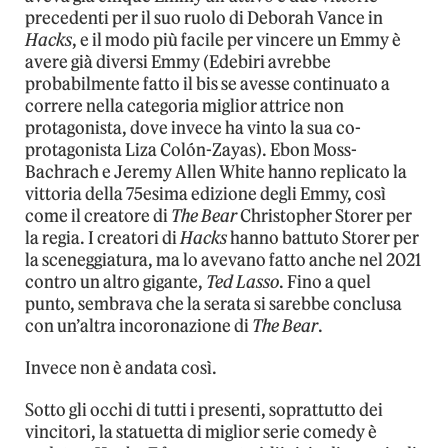
precedenti per il suo ruolo di Deborah Vance in
Hacks
, e il modo più facile per vincere un Emmy è
avere già diversi Emmy (Edebiri avrebbe
probabilmente fatto il bis se avesse continuato a
correre nella categoria miglior attrice non
protagonista, dove invece ha vinto la sua co-
protagonista Liza Colón-Zayas). Ebon Moss-
Bachrach e Jeremy Allen White hanno replicato la
vittoria della 75esima edizione degli Emmy, così
come il creatore di
The Bear
Christopher Storer per
la regia. I creatori di
Hacks
hanno battuto Storer per
la sceneggiatura, ma lo avevano fatto anche nel 2021
contro un altro gigante,
Ted Lasso
. Fino a quel
punto, sembrava che la serata si sarebbe conclusa
con un’altra incoronazione di
The Bear
.
Invece non è andata così.
Sotto gli occhi di tutti i presenti, soprattutto dei
vincitori, la statuetta di miglior serie comedy è