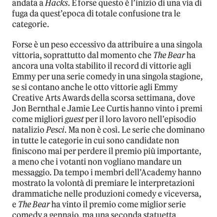
andata a
Hacks
. E forse questo è l’inizio di una via di
fuga da quest’epoca di totale confusione tra le
categorie.
Forse è un peso eccessivo da attribuire a una singola
vittoria, soprattutto dal momento che
The Bear
ha
ancora una volta stabilito il record di vittorie agli
Emmy per una serie comedy in una singola stagione,
se si contano anche le otto vittorie agli Emmy
Creative Arts Awards della scorsa settimana, dove
Jon Bernthal e Jamie Lee Curtis hanno vinto i premi
come migliori
guest
per il loro lavoro nell’episodio
natalizio
Pesci
. Ma non è così. Le serie che dominano
in tutte le categorie in cui sono candidate non
finiscono mai per perdere il premio più importante,
a meno che i votanti non vogliano mandare un
messaggio. Da tempo i membri dell’Academy hanno
mostrato la volontà di premiare le interpretazioni
drammatiche nelle produzioni comedy e viceversa,
e
The Bear
ha vinto il premio come miglior serie
comedy a gennaio, ma una seconda statuetta