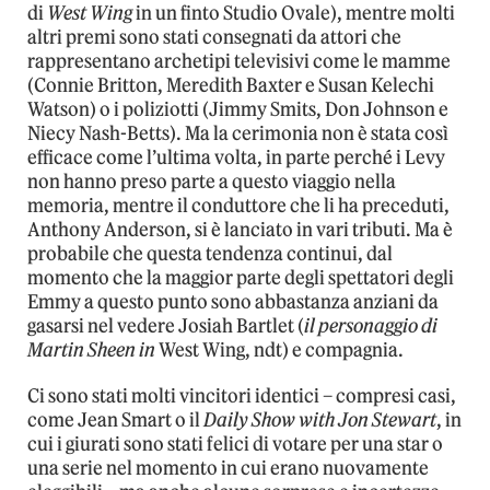
di
West Wing
in un finto Studio Ovale), mentre molti
altri premi sono stati consegnati da attori che
rappresentano archetipi televisivi come le mamme
(Connie Britton, Meredith Baxter e Susan Kelechi
Watson) o i poliziotti (Jimmy Smits, Don Johnson e
Niecy Nash-Betts). Ma la cerimonia non è stata così
efficace come l’ultima volta, in parte perché i Levy
non hanno preso parte a questo viaggio nella
memoria, mentre il conduttore che li ha preceduti,
Anthony Anderson, si è lanciato in vari tributi. Ma è
probabile che questa tendenza continui, dal
momento che la maggior parte degli spettatori degli
Emmy a questo punto sono abbastanza anziani da
gasarsi nel vedere Josiah Bartlet (
il personaggio di
Martin Sheen in
West Wing, ndt) e compagnia.
Ci sono stati molti vincitori identici – compresi casi,
come Jean Smart o il
Daily Show with Jon Stewart
, in
cui i giurati sono stati felici di votare per una star o
una serie nel momento in cui erano nuovamente