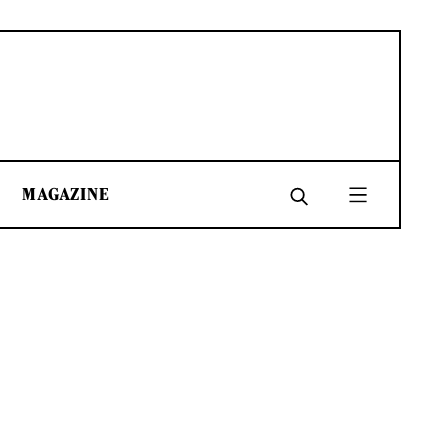
MAGAZINE
SHARE
SHARE