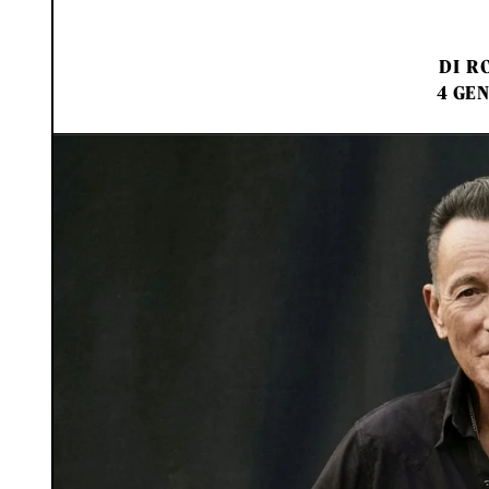
DI
RO
4 GEN