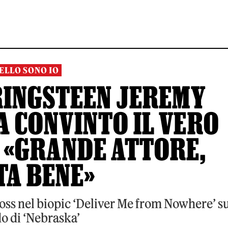
ELLO SONO IO
PRINGSTEEN JEREMY
A CONVINTO IL VERO
 «GRANDE ATTORE,
TA BENE»
 Boss nel biopic ‘Deliver Me from Nowhere’ s
o di ‘Nebraska’