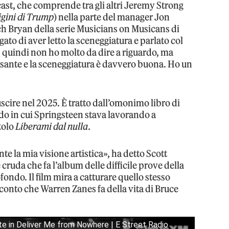
 cast, che comprende tra gli altri Jeremy Strong
igini di Trump
) nella parte del manager Jon
h Bryan della serie Musicians on Musicans di
gato di aver letto la sceneggiatura e parlato col
, quindi non ho molto da dire a riguardo, ma
ssante e la sceneggiatura è davvero buona. Ho un
cire nel 2025. È tratto dall’omonimo libro di
do in cui Springsteen stava lavorando a
itolo
Liberami dal nulla
.
 la mia visione artistica», ha detto Scott
ruda che fa l’album delle difficile prove della
ofondo. Il film mira a catturare quello stesso
cconto che Warren Zanes fa della vita di Bruce
e in Deliver Me from Nowhere | E Street Radio