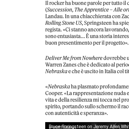
Il rocker ha buone parole per tutto il
(
Succession
,
The Apprentice – Alle or
Landau. In una chiacchierata con Zac
Rolling Stone US
, Springsteen ha spie
regista. «Ci stanno ancora lavorando
sono entusiasta… È una storia intere
buon presentimento per il progetto».
Deliver Me from Nowhere
dovrebbe us
Warren Zanes che è dedicato al perio
Nebraska
e che è uscito in Italia col t
«
Nebraska
ha plasmato profondamente
Cooper. «La rappresentazione nuda e c
vita e della resilienza mi tocca nel pr
spirito, portando sullo schermo il ra
con autenticità e speranza».
Bruce Springsteen on Jeremy Allen Whit