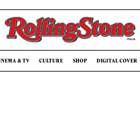
Rolling Stone Italia
INEMA & TV
CULTURE
SHOP
DIGITAL COVER