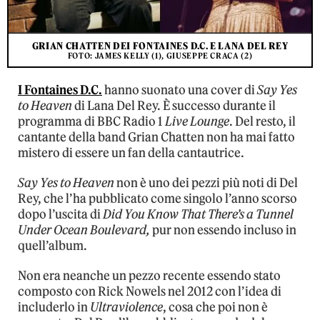
GRIAN CHATTEN DEI FONTAINES D.C. E LANA DEL REY
FOTO: JAMES KELLY (1), GIUSEPPE CRACA (2)
I Fontaines D.C.
hanno suonato una cover di
Say Yes
to Heaven
di Lana Del Rey. È successo durante il
programma di BBC Radio 1
Live Lounge
. Del resto, il
cantante della band Grian Chatten non ha mai fatto
mistero di essere un fan della cantautrice.
Say Yes to Heaven
non è uno dei pezzi più noti di Del
Rey, che l’ha pubblicato come singolo l’anno scorso
dopo l’uscita di
Did You Know That There’s a Tunnel
Under Ocean Boulevard,
pur non essendo incluso in
quell’album.
Non era neanche un pezzo recente essendo stato
composto con Rick Nowels nel 2012 con l’idea di
includerlo in
Ultraviolence
, cosa che poi non è