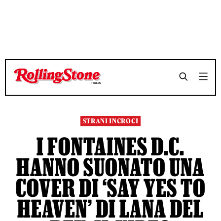
TEMPO DI LETTURA 3 MINUTI
TEMPO DI LETTURA 3 MINUTI
SHARE
SHARE
STRANI INCROCI
I FONTAINES D.C.
HANNO SUONATO UNA
COVER DI ‘SAY YES TO
HEAVEN’ DI LANA DEL