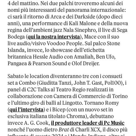
4 del mattino. Nei due palchi troveremo alcuni dei
nomi più interessanti del panorama internazionale:
ci sarà il ritorno di Arca e dei Darkside (dopo dieci
anni), una performance di Kali Malone e della nuova
regina dell’ambient jazz Nala Sinephro, il live di Sega
Bodega (
qui la nostra intervista
), Mace con il suo
live audio/visivo Voodoo People. Sul palco Stone
Islanda, invece, lo showcase dell’etichetta
britannica Hessle Audio con Amaliah, Ben Ufo,
Pangaea & Pearson Sound e Olof Dreijer.
Sabato le location diventeranno tre con i consueti
set a Combo (Giuditta Tanzi, John T. Gast, Pol100), i
panel di C2C Talks al Teatro Regio realizzati in
collaborazione con Camera di Commercio di Torino
e l’ultimo giro di balli al Lingotto. Tornano Romy
(
qui l’intervista
) e i Bicep (con un nuovo set in
esclusiva italiana titolato Chroma), debuttano
invece A. G. Cook,
il produttore leader di Pc Music
nonché l’uomo dietro
Brat
di Charli XCX, il disco più