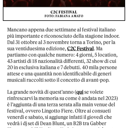
C2C FESTIVAL
FOTO: FABIANA AMATO
Mancano appena due settimane al festival italiano
più importante e riconosciuto della stagione indoor.
Dal 31 ottobre al 3 novembre torna a Torino, per la
sua ventiduesima edizione,
C2C Festival
. Ma
partiamo con qualche numero: 4 giorni, 5 location,
43 artisti di 18 nazionalità differenti, 32 show di cui
20 in esclusiva italiana e 7 debutti. 40 mila persone
attese e una quantità non identificabile di generi
musicali raccolti sotto il concetto di avant-pop.
La grande novità di quest’anno (
qui
se volete
rinfrescarvi la memoria su come è andata nel 2023)
è l’aggiunta di una terza serata alla main venue del
festival, ovvero Lingotto Fiere. Oltre ai consueti
venerdì e sabato, si aggiunge infatti il giovedì che
vedrà i dj set di Dean Blunt, un B2B tra Gabber