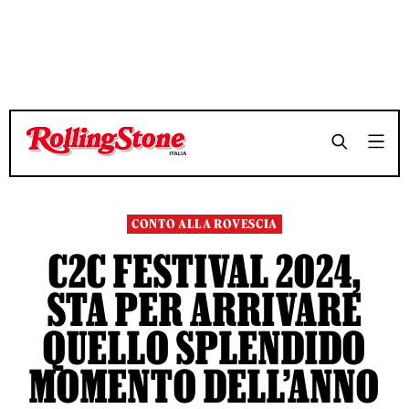
TEMPO DI LETTURA 5 MINUTI
TEMPO DI LETTURA 5 MINUTI
SHARE
SHARE
CONTO ALLA ROVESCIA
C2C FESTIVAL 2024,
STA PER ARRIVARE
QUELLO SPLENDIDO
MOMENTO DELL’ANNO