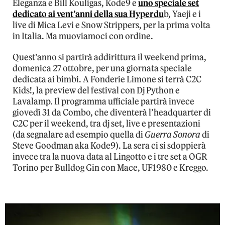
Eleganza e Bill Kouligas, Kode9 e
uno speciale set
dedicato ai vent’anni della sua Hyperdu
b, Yaeji e i
live di Mica Levi e Snow Strippers, per la prima volta
in Italia. Ma muoviamoci con ordine.
Quest’anno si partirà addirittura il weekend prima,
domenica 27 ottobre, per una giornata speciale
dedicata ai bimbi. A Fonderie Limone si terrà C2C
Kids!, la preview del festival con Dj Python e
Lavalamp. Il programma ufficiale partirà invece
giovedì 31 da Combo, che diventerà l’headquarter di
C2C per il weekend, tra dj set, live e presentazioni
(da segnalare ad esempio quella di
Guerra Sonora
di
Steve Goodman aka Kode9). La sera ci si sdoppierà
invece tra la nuova data al Lingotto e i tre set a OGR
Torino per Bulldog Gin con Mace, UF1980 e Kreggo.