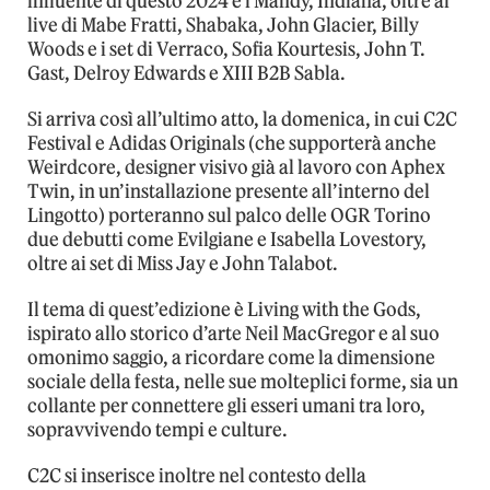
influente di questo 2024 e i Mandy, Indiana, oltre ai
live di Mabe Fratti, Shabaka, John Glacier, Billy
Woods e i set di Verraco, Sofia Kourtesis, John T.
Gast, Delroy Edwards e XIII B2B Sabla.
Si arriva così all’ultimo atto, la domenica, in cui C2C
Festival e Adidas Originals (che supporterà anche
Weirdcore, designer visivo già al lavoro con Aphex
Twin, in un’installazione presente all’interno del
Lingotto) porteranno sul palco delle OGR Torino
due debutti come Evilgiane e Isabella Lovestory,
oltre ai set di Miss Jay e John Talabot.
Il tema di quest’edizione è Living with the Gods,
ispirato allo storico d’arte Neil MacGregor e al suo
omonimo saggio, a ricordare come la dimensione
sociale della festa, nelle sue molteplici forme, sia un
collante per connettere gli esseri umani tra loro,
sopravvivendo tempi e culture.
C2C si inserisce inoltre nel contesto della