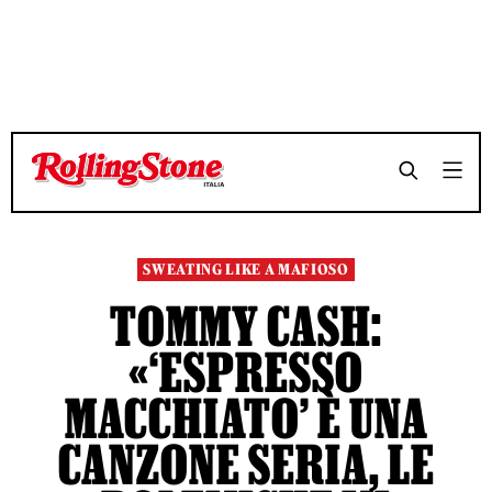
TEMPO DI LETTURA 13 MINUTI
TEMPO DI LETTURA 13 MINUTI
SHARE
SHARE
SWEATING LIKE A MAFIOSO
TOMMY CASH:
«‘ESPRESSO
MACCHIATO’ È UNA
CANZONE SERIA, LE