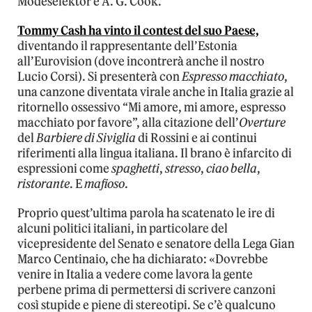
Modeselektor e A. G. Cook.
Tommy Cash ha vinto il contest del suo Paese,
diventando il rappresentante dell’Estonia
all’Eurovision (dove incontrerà anche il nostro
Lucio Corsi). Si presenterà con
Espresso macchiato
,
una canzone diventata virale anche in Italia grazie al
ritornello ossessivo “Mi amore, mi amore, espresso
macchiato por favore”, alla citazione dell’
Overture
del
Barbiere di Siviglia
di Rossini e ai continui
riferimenti alla lingua italiana. Il brano è infarcito di
espressioni come
spaghetti
,
stresso
,
ciao bella
,
ristorante
. E
mafioso
.
Proprio quest’ultima parola ha scatenato le ire di
alcuni politici italiani, in particolare del
vicepresidente del Senato e senatore della Lega Gian
Marco Centinaio, che ha dichiarato: «Dovrebbe
venire in Italia a vedere come lavora la gente
perbene prima di permettersi di scrivere canzoni
così stupide e piene di stereotipi. Se c’è qualcuno