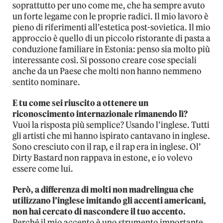
soprattutto per uno come me, che ha sempre avuto
un forte legame con le proprie radici. Il mio lavoro è
pieno di riferimenti all’estetica post-sovietica. Il mio
approccio è quello di un piccolo ristorante di pasta a
conduzione familiare in Estonia: penso sia molto più
interessante così. Si possono creare cose speciali
anche da un Paese che molti non hanno nemmeno
sentito nominare.
E tu come sei riuscito a ottenere un
riconoscimento internazionale rimanendo lì?
Vuoi la risposta più semplice? Usando l’inglese. Tutti
gli artisti che mi hanno ispirato cantavano in inglese.
Sono cresciuto con il rap, e il rap era in inglese. Ol’
Dirty Bastard non rappava in estone, e io volevo
essere come lui.
Però, a differenza di molti non madrelingua che
utilizzano l’inglese imitando gli accenti americani,
non hai cercato di nascondere il tuo accento.
Perché il mio accento è uno strumento importante,