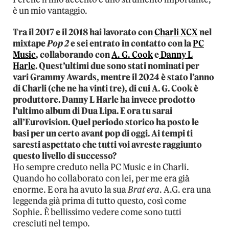
è un mio vantaggio.
Tra il 2017 e il 2018 hai lavorato con
Charli XCX
nel
mixtape
Pop 2
e sei entrato in contatto con la
PC
Music
, collaborando con
A. G. Cook
e
Danny L
Harle
. Quest’ultimi due sono stati nominati per
vari Grammy Awards, mentre il 2024 è stato l’anno
di Charli (che ne ha vinti tre), di cui A. G. Cook è
produttore. Danny L Harle ha invece prodotto
l’ultimo album di Dua Lipa. E ora tu sarai
all’Eurovision. Quel periodo storico ha posto le
basi per un certo avant pop di oggi. Ai tempi ti
saresti aspettato che tutti voi avreste raggiunto
questo livello di successo?
Ho sempre creduto nella PC Music e in Charli.
Quando ho collaborato con lei, per me era già
enorme. E ora ha avuto la sua
Brat era
. A.G. era una
leggenda già prima di tutto questo, così come
Sophie. È bellissimo vedere come sono tutti
cresciuti nel tempo.