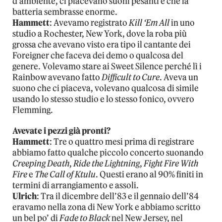
d’ambiente, ci piacevano suoni pesanti e che la
batteria sembrasse enorme.
Hammett
: Avevamo registrato
Kill ‘Em All
in uno
studio a Rochester, New York, dove la roba più
grossa che avevano visto era tipo il cantante dei
Foreigner che faceva dei demo o qualcosa del
genere. Volevamo stare ai Sweet Silence perché lì i
Rainbow avevano fatto
Difficult to Cure
. Aveva un
suono che ci piaceva, volevano qualcosa di simile
usando lo stesso studio e lo stesso fonico, ovvero
Flemming.
Avevate i pezzi già pronti?
Hammett
: Tre o quattro mesi prima di registrare
abbiamo fatto qualche piccolo concerto suonando
Creeping Death
,
Ride the Lightning
,
Fight Fire With
Fire
e
The Call of Ktulu
. Questi erano al 90% finiti in
termini di arrangiamento e assoli.
Ulrich
: Tra il dicembre dell’83 e il gennaio dell’84
eravamo nella zona di New York e abbiamo scritto
un bel po’ di
Fade to Black
nel New Jersey, nel