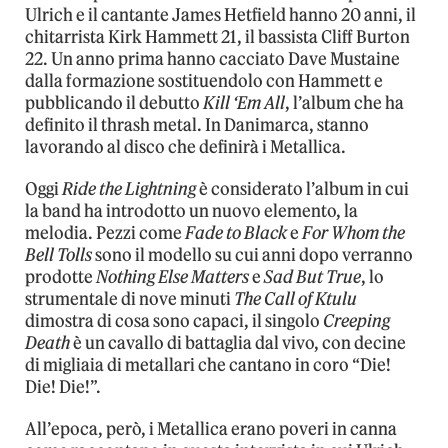
Ulrich e il cantante James Hetfield hanno 20 anni, il
chitarrista Kirk Hammett 21, il bassista Cliff Burton
22. Un anno prima hanno cacciato Dave Mustaine
dalla formazione sostituendolo con Hammett e
pubblicando il debutto
Kill ‘Em All
, l’album che ha
definito il thrash metal. In Danimarca, stanno
lavorando al disco che definirà i Metallica.
Oggi
Ride the Lightning
è considerato l’album in cui
la band ha introdotto un nuovo elemento, la
melodia. Pezzi come
Fade to Black
e
For Whom the
Bell Tolls
sono il modello su cui anni dopo verranno
prodotte
Nothing Else Matters
e
Sad But True
, lo
strumentale di nove minuti
The Call of Ktulu
dimostra di cosa sono capaci, il singolo
Creeping
Death
è un cavallo di battaglia dal vivo, con decine
di migliaia di metallari che cantano in coro “Die!
Die! Die!”.
All’epoca, però, i Metallica erano poveri in canna