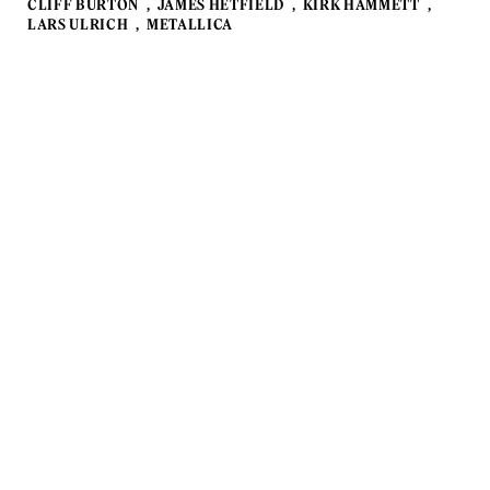
CLIFF BURTON
JAMES HETFIELD
KIRK HAMMETT
LARS ULRICH
METALLICA