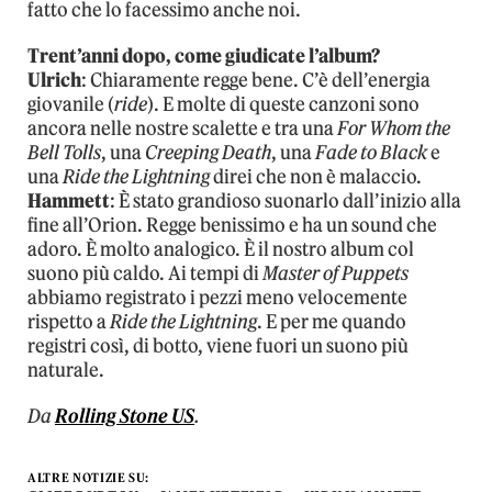
fatto che lo facessimo anche noi.
Trent’anni dopo, come giudicate l’album?
Ulrich
: Chiaramente regge bene. C’è dell’energia
giovanile (
ride
). E molte di queste canzoni sono
ancora nelle nostre scalette e tra una
For Whom the
Bell Tolls
, una
Creeping Death
, una
Fade to Black
e
una
Ride the Lightning
direi che non è malaccio.
Hammett
: È stato grandioso suonarlo dall’inizio alla
fine all’Orion. Regge benissimo e ha un sound che
adoro. È molto analogico. È il nostro album col
suono più caldo. Ai tempi di
Master of Puppets
abbiamo registrato i pezzi meno velocemente
rispetto a
Ride the Lightning
. E per me quando
registri così, di botto, viene fuori un suono più
naturale.
Da
Rolling Stone US
.
ALTRE NOTIZIE SU: