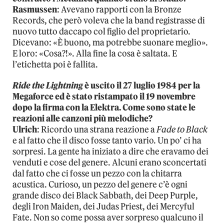
Rasmussen
: Avevano rapporti con la Bronze
Records, che però voleva che la band registrasse di
nuovo tutto daccapo col figlio del proprietario.
Dicevano: «È buono, ma potrebbe suonare meglio».
E loro: «Cosa?!». Alla fine la cosa è saltata. E
l’etichetta poi è fallita.
Ride the Lightning
è uscito il 27 luglio 1984 per la
Megaforce ed è stato ristampato il 19 novembre
dopo la firma con la Elektra. Come sono state le
reazioni alle canzoni più melodiche?
Ulrich
: Ricordo una strana reazione a
Fade to Black
e al fatto che il disco fosse tanto vario. Un po’ ci ha
sorpresi. La gente ha iniziato a dire che eravamo dei
venduti e cose del genere. Alcuni erano sconcertati
dal fatto che ci fosse un pezzo con la chitarra
acustica. Curioso, un pezzo del genere c’è ogni
grande disco dei Black Sabbath, dei Deep Purple,
degli Iron Maiden, dei Judas Priest, dei Mercyful
Fate. Non so come possa aver sorpreso qualcuno il