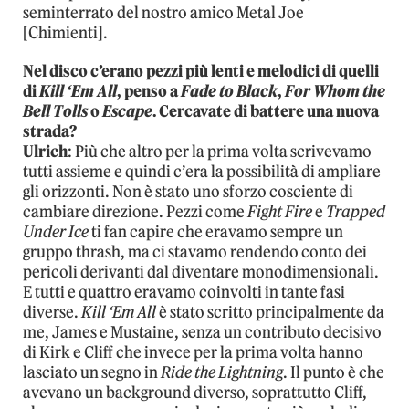
seminterrato del nostro amico Metal Joe
[Chimienti].
Nel disco c’erano pezzi più lenti e melodici di quelli
di
Kill ‘Em All
, penso a
Fade to Black
,
For Whom the
Bell Tolls
o
Escape
. Cercavate di battere una nuova
strada?
Ulrich
: Più che altro per la prima volta scrivevamo
tutti assieme e quindi c’era la possibilità di ampliare
gli orizzonti. Non è stato uno sforzo cosciente di
cambiare direzione. Pezzi come
Fight Fire
e
Trapped
Under Ice
ti fan capire che eravamo sempre un
gruppo thrash, ma ci stavamo rendendo conto dei
pericoli derivanti dal diventare monodimensionali.
E tutti e quattro eravamo coinvolti in tante fasi
diverse.
Kill ‘Em All
è stato scritto principalmente da
me, James e Mustaine, senza un contributo decisivo
di Kirk e Cliff che invece per la prima volta hanno
lasciato un segno in
Ride the Lightning
. Il punto è che
avevano un background diverso, soprattutto Cliff,