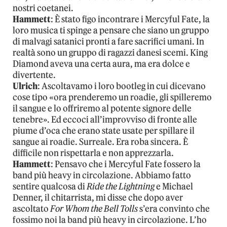
nostri coetanei.
Hammett
: È stato figo incontrare i Mercyful Fate, la
loro musica ti spinge a pensare che siano un gruppo
di malvagi satanici pronti a fare sacrifici umani. In
realtà sono un gruppo di ragazzi danesi scemi. King
Diamond aveva una certa aura, ma era dolce e
divertente.
Ulrich
: Ascoltavamo i loro bootleg in cui dicevano
cose tipo «ora prenderemo un roadie, gli spilleremo
il sangue e lo offriremo al potente signore delle
tenebre». Ed eccoci all’improvviso di fronte alle
piume d’oca che erano state usate per spillare il
sangue ai roadie. Surreale. Era roba sincera. È
difficile non rispettarla e non apprezzarla.
Hammett
: Pensavo che i Mercyful Fate fossero la
band più heavy in circolazione. Abbiamo fatto
sentire qualcosa di
Ride the Lightning
e Michael
Denner, il chitarrista, mi disse che dopo aver
ascoltato
For Whom the Bell Tolls
s’era convinto che
fossimo noi la band più heavy in circolazione. L’ho