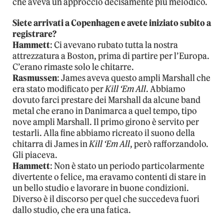
che aveva un approccio decisamente più melodico.
Siete arrivati a Copenhagen e avete iniziato subito a
registrare?
Hammett
: Ci avevano rubato tutta la nostra
attrezzatura a Boston, prima di partire per l’Europa.
C’erano rimaste solo le chitarre.
Rasmussen
: James aveva questo ampli Marshall che
era stato modificato per
Kill ‘Em All
. Abbiamo
dovuto farci prestare dei Marshall da alcune band
metal che erano in Danimarca a quel tempo, tipo
nove ampli Marshall. Il primo girono è servito per
testarli. Alla fine abbiamo ricreato il suono della
chitarra di James in
Kill ‘Em All
, però rafforzandolo.
Gli piaceva.
Hammett
: Non è stato un periodo particolarmente
divertente o felice, ma eravamo contenti di stare in
un bello studio e lavorare in buone condizioni.
Diverso è il discorso per quel che succedeva fuori
dallo studio, che era una fatica.