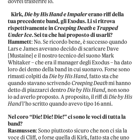
dovrei trasferire io.
Kirk,
Die by His Hand e
Impaler
erano riff della
tua precedente band, gli Exodus. Li si ritrova
rispettivamente in
Creeping Death
e
Trapped
Under Ice
. Sei tu che hai proposto di usarli?
Hammett
: No. Se ricordo bene, è successo quando
Lars e James avevano decido di scaricare Dave
[Mustaine] e il nostro tecnico del suono Mark
Whitaker – che era il manager degli Exodus – ha dato
loro dei demo della band in cui suonavo. Forse sono
rimasti colpiti da
Die by His Hand
, fatto sta che
quando stavano scrivendo
Creeping Death
mi hanno
detto di piazzarci dentro
Die by His Hand
, non sono
io ad averlo proposto. A proposito, il riff di
Die by His
Hand
l’ho scritto quando avevo tipo 16 anni.
Nel coro “Die! Die! Die!” ci sono le voci di tutta la
band?
Rasmussen
: Sono piuttosto sicuro che non ci sia la
voce di Cliff, o forse quella di Kirk, fatto sta che uno