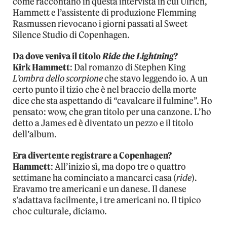
come raccontano in questa intervista in cui Ulrich,
Hammett e l’assistente di produzione Flemming
Rasmussen rievocano i giorni passati al Sweet
Silence Studio di Copenhagen.
Da dove veniva il titolo
Ride the Lightning
?
Kirk Hammett
: Dal romanzo di Stephen King
L’ombra dello scorpione
che stavo leggendo io. A un
certo punto il tizio che è nel braccio della morte
dice che sta aspettando di “cavalcare il fulmine”. Ho
pensato: wow, che gran titolo per una canzone. L’ho
detto a James ed è diventato un pezzo e il titolo
dell’album.
Era divertente registrare a Copenhagen?
Hammett
: All’inizio sì, ma dopo tre o quattro
settimane ha cominciato a mancarci casa (
ride
).
Eravamo tre americani e un danese. Il danese
s’adattava facilmente, i tre americani no. Il tipico
choc culturale, diciamo.