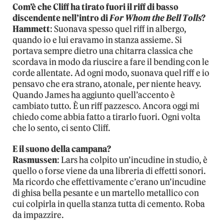
Com’è che Cliff ha tirato fuori il riff di basso
discendente nell’intro di
For Whom the Bell Tolls
?
Hammett
: Suonava spesso quel riff in albergo,
quando io e lui eravamo in stanza assieme. Si
portava sempre dietro una chitarra classica che
scordava in modo da riuscire a fare il bending con le
corde allentate. Ad ogni modo, suonava quel riff e io
pensavo che era strano, atonale, per niente heavy.
Quando James ha aggiunto quell’accento è
cambiato tutto. È un riff pazzesco. Ancora oggi mi
chiedo come abbia fatto a tirarlo fuori. Ogni volta
che lo sento, ci sento Cliff.
E il suono della campana?
Rasmussen
: Lars ha colpito un’incudine in studio, è
quello o forse viene da una libreria di effetti sonori.
Ma ricordo che effettivamente c’erano un’incudine
di ghisa bella pesante e un martello metallico con
cui colpirla in quella stanza tutta di cemento. Roba
da impazzire.