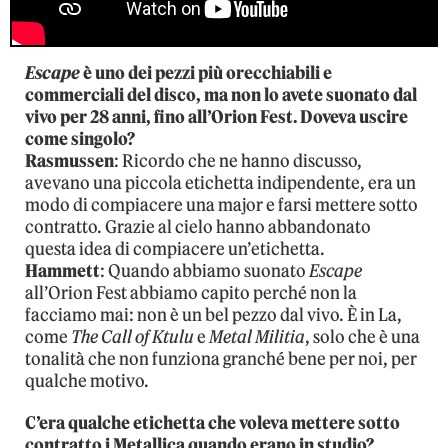
Escape
è uno dei pezzi più orecchiabili e
commerciali del disco, ma non lo avete suonato dal
vivo per 28 anni, fino all’Orion Fest. Doveva uscire
come singolo?
Rasmussen
: Ricordo che ne hanno discusso,
avevano una piccola etichetta indipendente, era un
modo di compiacere una major e farsi mettere sotto
contratto. Grazie al cielo hanno abbandonato
questa idea di compiacere un’etichetta.
Hammett
: Quando abbiamo suonato
Escape
all’Orion Fest abbiamo capito perché non la
facciamo mai: non è un bel pezzo dal vivo. È in La,
come
The Call of Ktulu
e
Metal Militia
, solo che è una
tonalità che non funziona granché bene per noi, per
qualche motivo.
C’era qualche etichetta che voleva mettere sotto
contratto i Metallica quando erano in studio?