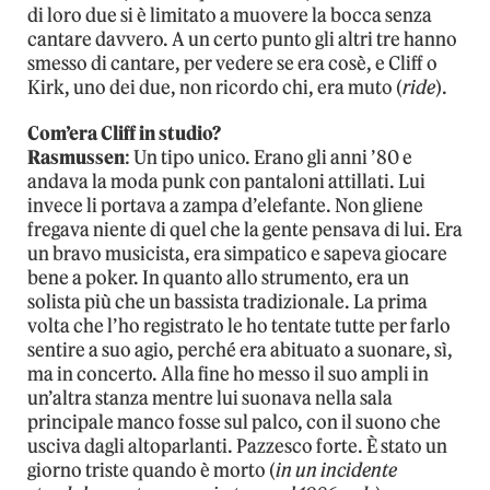
di loro due si è limitato a muovere la bocca senza
cantare davvero. A un certo punto gli altri tre hanno
smesso di cantare, per vedere se era cosè, e Cliff o
Kirk, uno dei due, non ricordo chi, era muto (
ride
).
Com’era Cliff in studio?
Rasmussen
: Un tipo unico. Erano gli anni ’80 e
andava la moda punk con pantaloni attillati. Lui
invece li portava a zampa d’elefante. Non gliene
fregava niente di quel che la gente pensava di lui. Era
un bravo musicista, era simpatico e sapeva giocare
bene a poker. In quanto allo strumento, era un
solista più che un bassista tradizionale. La prima
volta che l’ho registrato le ho tentate tutte per farlo
sentire a suo agio, perché era abituato a suonare, sì,
ma in concerto. Alla fine ho messo il suo ampli in
un’altra stanza mentre lui suonava nella sala
principale manco fosse sul palco, con il suono che
usciva dagli altoparlanti. Pazzesco forte. È stato un
giorno triste quando è morto (
in un incidente