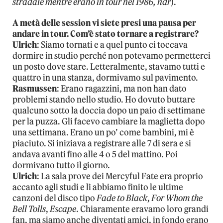
stradale mentre erano in tour nel 1986, ndr
).
A metà delle session vi siete presi una pausa per
andare in tour. Com’è stato tornare a registrare?
Ulrich
: Siamo tornati e a quel punto ci toccava
dormire in studio perché non potevamo permetterci
un posto dove stare. Letteralmente, stavamo tutti e
quattro in una stanza, dormivamo sul pavimento.
Rasmussen
: Erano ragazzini, ma non han dato
problemi stando nello studio. Ho dovuto buttare
qualcuno sotto la doccia dopo un paio di settimane
per la puzza. Gli facevo cambiare la maglietta dopo
una settimana. Erano un po’ come bambini, mi è
piaciuto. Si iniziava a registrare alle 7 di sera e si
andava avanti fino alle 4 o 5 del mattino. Poi
dormivano tutto il giorno.
Ulrich
: La sala prove dei Mercyful Fate era proprio
accanto agli studi e lì abbiamo finito le ultime
canzoni del disco tipo
Fade to Black
,
For Whom the
Bell Tolls
,
Escape
. Chiaramente eravamo loro grandi
fan, ma siamo anche diventati amici, in fondo erano