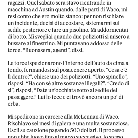
ragazzi. Quel sabato sera stavo rientrando in
macchina ad Austin quando, dalle parti di Waco, mi
resi conto che ero molto stanco: per non rischiare
un incidente, decisi di accostare, sistemarmi sul
sedile posteriore e fare un pisolino. Mi addormentai
di botto. Mi svegliai quando due poliziotti si misero a
bussare al finestrino. Mi puntavano addosso delle
torce. “Buonasera, agenti”, dissi.
Le torce ispezionarono l’interno dell’auto da cima a
fondo, fermandosi sul posacenere aperto. “Cosa c’è
lì dentro?”, chiese uno dei poliziotti. “Uno spinello”,
risposi. “Ha con sé altre sostanze illegali?”. “Credo di
sì”, risposi, “Date un’occhiata sotto al sedile del
passeggero.” Lui lo fece e ci trovò ancora un po’ di
erba.
Mi spedirono in carcere alla McLennan di Waco.
Rischiavo sei mesi di galera e una multa sostanziosa.
Uscii su cauzione pagando 500 dollari. Il processo
non ebbe luogo fino al marzo successivo, lo stesso