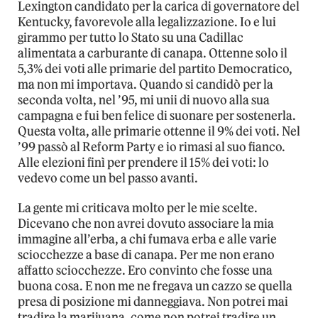
Lexington candidato per la carica di governatore del
Kentucky, favorevole alla legalizzazione. Io e lui
girammo per tutto lo Stato su una Cadillac
alimentata a carburante di canapa. Ottenne solo il
5,3% dei voti alle primarie del partito Democratico,
ma non mi importava. Quando si candidò per la
seconda volta, nel ’95, mi unii di nuovo alla sua
campagna e fui ben felice di suonare per sostenerla.
Questa volta, alle primarie ottenne il 9% dei voti. Nel
’99 passò al Reform Party e io rimasi al suo fianco.
Alle elezioni finì per prendere il 15% dei voti: lo
vedevo come un bel passo avanti.
La gente mi criticava molto per le mie scelte.
Dicevano che non avrei dovuto associare la mia
immagine all’erba, a chi fumava erba e alle varie
sciocchezze a base di canapa. Per me non erano
affatto sciocchezze. Ero convinto che fosse una
buona cosa. E non me ne fregava un cazzo se quella
presa di posizione mi danneggiava. Non potrei mai
tradire la marijuana, come non potrei tradire un