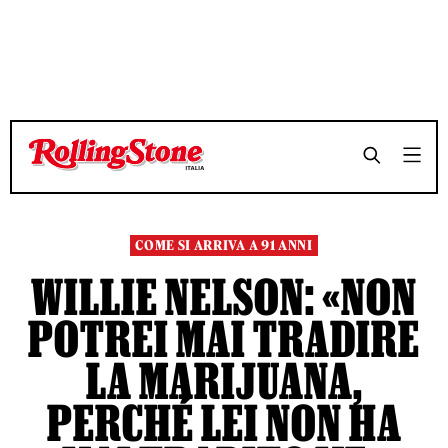
TEMPO DI LETTURA 6 MINUTI
TEMPO DI LETTURA 6 MINUTI
SHARE
SHARE
COME SI ARRIVA A 91 ANNI
WILLIE NELSON: «NON
POTREI MAI TRADIRE
LA MARIJUANA,
PERCHÉ LEI NON HA