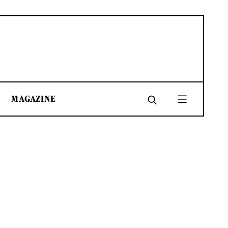
MAGAZINE
SHARE
SHARE