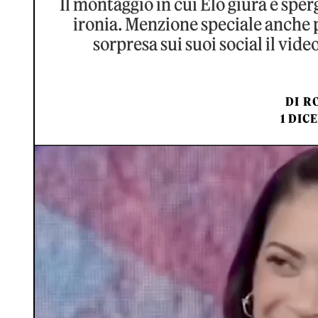
Il montaggio in cui Elo giura e sper
ironia. Menzione speciale anche p
sorpresa sui suoi social il vide
DI
RO
1 DIC