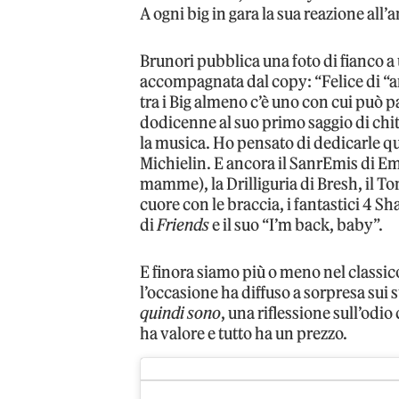
A ogni big in gara la sua reazione al
Brunori pubblica una foto di fianco a
accompagnata dal copy: “Felice di “a
tra i Big almeno c’è uno con cui può pa
dodicenne al suo primo saggio di chit
la musica. Ho pensato di dedicarle 
Michielin. E ancora il SanrEmis di Emi
mamme), la Drilliguria di Bresh, il T
cuore con le braccia, i fantastici 4 
di
Friends
e il suo “I’m back, baby”.
E finora siamo più o meno nel classi
l’occasione ha diffuso a sorpresa sui s
quindi sono
, una riflessione sull’odi
ha valore e tutto ha un prezzo.