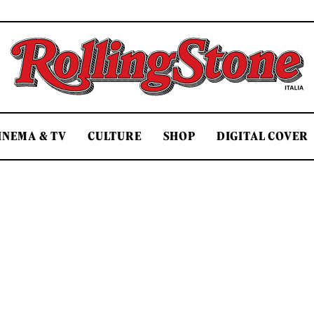
Rolling Stone Italia
INEMA & TV
CULTURE
SHOP
DIGITAL COVER