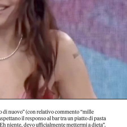
to di nuovo” (con relativo commento “mille
aspettano il responso al bar tra un piatto di pasta
“Eh niente, devo ufficialmente mettermi a dieta”.