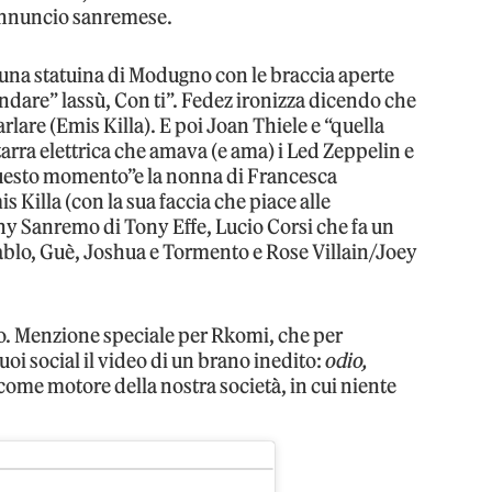
l’annuncio sanremese.
 una statuina di Modugno con le braccia aperte
ndare” lassù, Con ti”. Fedez ironizza dicendo che
rlare (Emis Killa). E poi Joan Thiele e “quella
arra elettrica che amava (e ama) i Led Zeppelin e
questo momento”e la nonna di Francesca
s Killa (con la sua faccia che piace alle
ony Sanremo di Tony Effe, Lucio Corsi che fa un
Shablo, Guè, Joshua e Tormento e Rose Villain/Joey
co. Menzione speciale per Rkomi, che per
uoi social il video di un brano inedito:
odio,
o come motore della nostra società, in cui niente