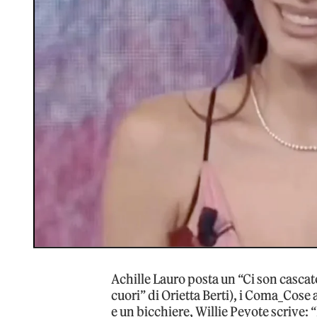
Achille Lauro posta un “Ci son casca
cuori” di Orietta Berti), i Coma_Cose 
e un bicchiere, Willie Peyote scrive: 