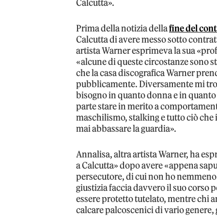
Calcutta».
Prima della notizia della
fine del con
Calcutta di avere messo sotto contra
artista Warner esprimeva la sua «pro
«alcune di queste circostanze sono s
che la casa discografica Warner prend
pubblicamente. Diversamente mi trove
bisogno in quanto donna e in quanto a
parte stare in merito a comportament
maschilismo, stalking e tutto ciò che
mai abbassare la guardia».
Annalisa, altra artista Warner, ha espr
a Calcutta» dopo avere «appena saputo
persecutore, di cui non ho nemmeno vo
giustizia faccia davvero il suo corso
essere protetto tutelato, mentre chi a
calcare palcoscenici di vario genere,