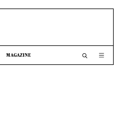
MAGAZINE
SHARE
SHARE