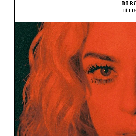
DI
RO
11 L