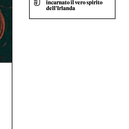
incarnato il vero spirito
dell’Irlanda