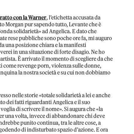
tratto con la Warner
, l’etichetta accusata da
tto Morgan pur sapendo tutto, Levante che è
fonda solidarietà» ad Angelica. E dato che
tate rese pubbliche sono poche ore fa, mi auguro
a una posizione chiara e la manifesti
rei in una situazione di forte disagio. Ne ho
rtista. È arrivato il momento di scegliere da che
i come revenge porn, violenza sulle donne,
 inquina la nostra società e su cui non dobbiamo
esso nelle storie «totale solidarietà a lei e anche
 dei fatti riguardanti Angelica e il suo
glia di scrivere il nome». Si augura che «la
 per una volta, invece di abbandonare chi deve
ndrebbe punito continua, tra le altre cose, a
 godendo di indisturbato spazio d’azione. E ora