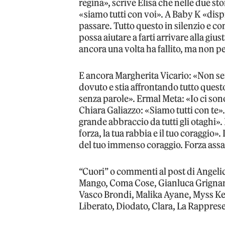
regina», scrive Elisa che nelle due sto
«siamo tutti con voi». A Baby K «disp
passare. Tutto questo in silenzio e co
possa aiutare a farti arrivare alla gius
ancora una volta ha fallito, ma non pen
E ancora Margherita Vicario: «Non sei
dovuto e stia affrontando tutto ques
senza parole». Ermal Meta: «Io ci so
Chiara Galiazzo: «Siamo tutti con te»
grande abbraccio da tutti gli otaghi».
forza, la tua rabbia e il tuo coraggio»
del tuo immenso coraggio. Forza assai
“Cuori” o commenti al post di Angelic
Mango, Coma Cose, Gianluca Grignani
Vasco Brondi, Malika Ayane, Myss Ke
Liberato, Diodato, Clara, La Rappresen