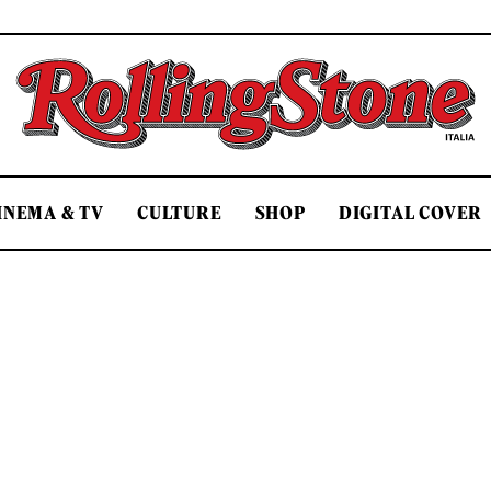
Rolling Stone Italia
INEMA & TV
CULTURE
SHOP
DIGITAL COVER