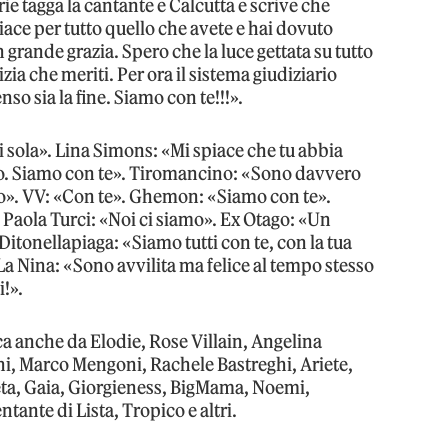
rie tagga la cantante e Calcutta e scrive che
iace per tutto quello che avete e hai dovuto
n grande grazia. Spero che la luce gettata su tutto
tizia che meriti. Per ora il sistema giudiziario
so sia la fine. Siamo con te!!!».
 sola». Lina Simons: «Mi spiace che tu abbia
to. Siamo con te». Tiromancino: «Sono davvero
no». VV: «Con te». Ghemon: «Siamo con te».
. Paola Turci: «Noi ci siamo». Ex Otago: «Un
 Ditonellapiaga: «Siamo tutti con te, con la tua
. La Nina: «Sono avvilita ma felice al tempo stesso
!».
a anche da Elodie, Rose Villain, Angelina
, Marco Mengoni, Rachele Bastreghi, Ariete,
ta, Gaia, Giorgieness, BigMama, Noemi,
tante di Lista, Tropico e altri.