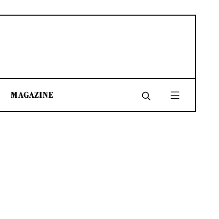
MAGAZINE
SHARE
SHARE