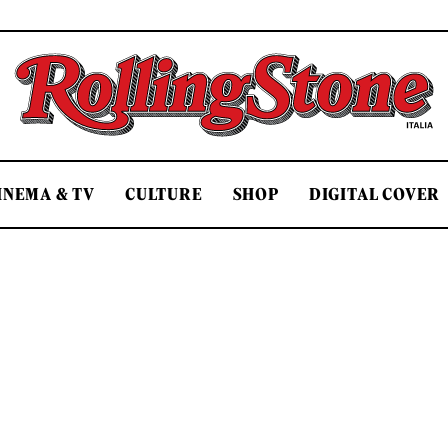
Rolling Stone Italia
INEMA & TV
CULTURE
SHOP
DIGITAL COVER