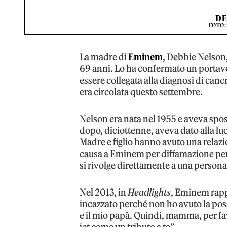
DE
FOTO:
La madre di
Eminem
, Debbie Nelson, 
69 anni. Lo ha confermato un portav
essere collegata alla diagnosi di canc
era circolata questo settembre.
Nelson era nata nel 1955 e aveva spos
dopo, diciottenne, aveva dato alla luc
Madre e figlio hanno avuto una relazi
causa a Eminem per diffamazione per 
si rivolge direttamente a una perso
Nel 2013, in
Headlights
, Eminem rappa
incazzato perché non ho avuto la poss
e il mio papà. Quindi, mamma, per fav