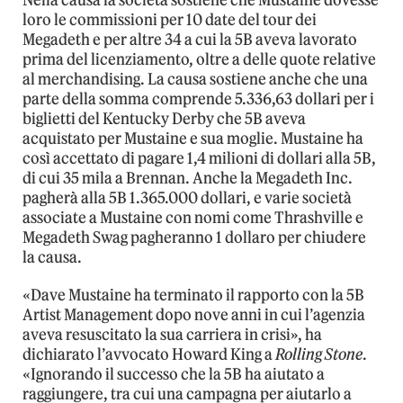
Nella causa la società sostiene che Mustaine dovesse
loro le commissioni per 10 date del tour dei
Megadeth e per altre 34 a cui la 5B aveva lavorato
prima del licenziamento, oltre a delle quote relative
al merchandising. La causa sostiene anche che una
parte della somma comprende 5.336,63 dollari per i
biglietti del Kentucky Derby che 5B aveva
acquistato per Mustaine e sua moglie. Mustaine ha
così accettato di pagare 1,4 milioni di dollari alla 5B,
di cui 35 mila a Brennan. Anche la Megadeth Inc.
pagherà alla 5B 1.365.000 dollari, e varie società
associate a Mustaine con nomi come Thrashville e
Megadeth Swag pagheranno 1 dollaro per chiudere
la causa.
«Dave Mustaine ha terminato il rapporto con la 5B
Artist Management dopo nove anni in cui l’agenzia
aveva resuscitato la sua carriera in crisi», ha
dichiarato l’avvocato Howard King a
Rolling Stone
.
«Ignorando il successo che la 5B ha aiutato a
raggiungere, tra cui una campagna per aiutarlo a