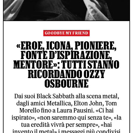
GOODBYE MY FRIEND
«EROE, ICONA, PIONIERE,
FONTE D’ISPIRAZIONE,
MENTORE»: TUTTI STANNO
RICORDANDO OZZY
OSBOURNE
Dai suoi Black Sabbath alla scena metal,
dagli amici Metallica, Elton John, Tom
Morello fino a Laura Pausini. «Ci hai
ispirato», «non saremmo qui senza te», «la
tua eredità vivrà per sempre», «hai
invento il metal» i messaggi più condivisi