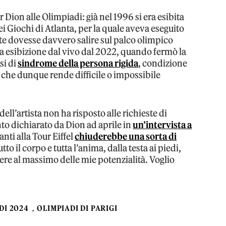
Dion alle Olimpiadi: già nel 1996 si era esibita
i Giochi di Atlanta, per la quale aveva eseguito
nte dovesse davvero salire sul palco olimpico
ma esibizione dal vivo dal 2022, quando fermò la
si di
sindrome della persona rigida
, condizione
e che dunque rende difficile o impossibile
dell’artista non ha risposto alle richieste di
 dichiarato da Dion ad aprile in
un’intervista a
anti alla Tour Eiffel
chiuderebbe una sorta di
to il corpo e tutta l’anima, dalla testa ai piedi,
ere al massimo delle mie potenzialità. Voglio
DI 2024
OLIMPIADI DI PARIGI