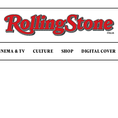
Rolling Stone Italia
INEMA & TV
CULTURE
SHOP
DIGITAL COVER