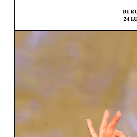
DI
RO
24 L