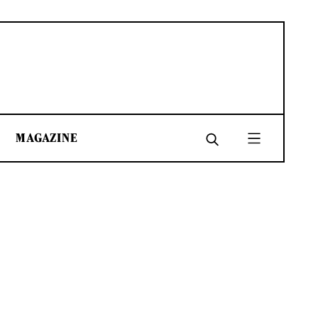
MAGAZINE
SHARE
SHARE