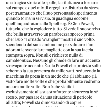
una tragica storia alle spalle, la riluttanza a tornare
sul campo e quel mix di orgoglio e disturbo da stress
post traumatico che il suo personaggio sperimenta
quando torna in servizio. Si guadagna eccome
quell’inquadratura alla Spielberg. È Glen Powell,
tuttavia, che fa esplodere tutto. Si vede il suo sorriso
che brilla attraverso un parabrezza sporco prima
che il suo “Tornado Wrangler” mostri il suo volto,
scendendo dal suo camioncino per salutare i fan
adoranti e sventolare magliette con la sua faccia
stampata sopra. Non gli è richiesto nulla di
camaleontico. Nessuno gli chiede di fare un accento
stravagante accento. È solo Powell che proietta sullo
schermo la sua presenza da mille watt, seducendo la
macchina da presa in un modo che gli abbiamo già
visto fare molte volte e che probabilmente vedremo
ancora molte volte. Non è che si affidi
esclusivamente alla sua strafottente sicurezza in sé
stesso, per passare da una situazione di pericolo
all’altra; Powell sta dimostrando di capire