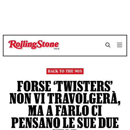
TEMPO DI LETTURA 9 MINUTI
TEMPO DI LETTURA 9 MINUTI
SHARE
SHARE
BACK TO THE 90S
FORSE ‘TWISTERS’
NON VI TRAVOLGERÀ,
MA A FARLO CI
PENSANO LE SUE DUE