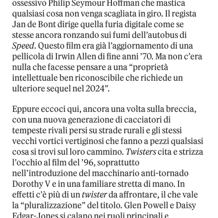
ossessivo Philip Seymour Hoffman che mastica
qualsiasi cosa non venga scagliata in giro. Il regista
Jan de Bont dirige quella furia digitale come se
stesse ancora ronzando sui fumi dell’autobus di
Speed
. Questo film era già l’aggiornamento di una
pellicola di Irwin Allen di fine anni ’70. Ma non c’era
nulla che facesse pensare a una “proprietà
intellettuale ben riconoscibile che richiede un
ulteriore sequel nel 2024”.
Eppure eccoci qui, ancora una volta sulla breccia,
con una nuova generazione di cacciatori di
tempeste rivali persi su strade rurali e gli stessi
vecchi vortici vertiginosi che fanno a pezzi qualsiasi
cosa si trovi sul loro cammino.
Twisters
cita e strizza
l’occhio al film del ’96, soprattutto
nell’introduzione del macchinario anti-tornado
Dorothy V e in una familiare stretta di mano. In
effetti c’è più di un
twister
da affrontare, il che vale
la “pluralizzazione” del titolo. Glen Powell e Daisy
Edgar-Jones si calano nei ruoli principali e