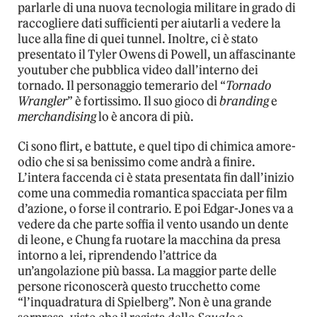
parlarle di una nuova tecnologia militare in grado di
raccogliere dati sufficienti per aiutarli a vedere la
luce alla fine di quei tunnel. Inoltre, ci è stato
presentato il Tyler Owens di Powell, un affascinante
youtuber che pubblica video dall’interno dei
tornado. Il personaggio temerario del “
Tornado
Wrangler
” è fortissimo. Il suo gioco di
branding
e
merchandising
lo è ancora di più.
Ci sono flirt, e battute, e quel tipo di chimica amore-
odio che si sa benissimo come andrà a finire.
L’intera faccenda ci è stata presentata fin dall’inizio
come una commedia romantica spacciata per film
d’azione, o forse il contrario. E poi Edgar-Jones va a
vedere da che parte soffia il vento usando un dente
di leone, e Chung fa ruotare la macchina da presa
intorno a lei, riprendendo l’attrice da
un’angolazione più bassa. La maggior parte delle
persone riconoscerà questo trucchetto come
“l’inquadratura di Spielberg”. Non è una grande