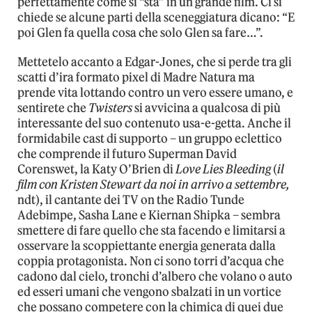
perfettamente come si “sta” in un grande film. Ci si
chiede se alcune parti della sceneggiatura dicano: “E
poi Glen fa quella cosa che solo Glen sa fare…”.
Mettetelo accanto a Edgar-Jones, che si perde tra gli
scatti d’ira formato pixel di Madre Natura ma
prende vita lottando contro un vero essere umano, e
sentirete che
Twisters
si avvicina a qualcosa di più
interessante del suo contenuto usa-e-getta. Anche il
formidabile cast di supporto – un gruppo eclettico
che comprende il futuro Superman David
Corenswet, la Katy O’Brien di
Love Lies Bleeding
(
il
film con Kristen Stewart da noi in arrivo a settembre,
ndt), il cantante dei TV on the Radio Tunde
Adebimpe, Sasha Lane e Kiernan Shipka – sembra
smettere di fare quello che sta facendo e limitarsi a
osservare la scoppiettante energia generata dalla
coppia protagonista. Non ci sono torri d’acqua che
cadono dal cielo, tronchi d’albero che volano o auto
ed esseri umani che vengono sbalzati in un vortice
che possano competere con la chimica di quei due