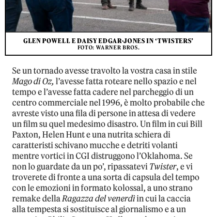
GLEN POWELL E DAISY EDGAR-JONES IN ‘TWISTERS’
FOTO: WARNER BROS.
Se un tornado avesse travolto la vostra casa in stile
Mago di Oz,
l’avesse fatta roteare nello spazio e nel
tempo e l’avesse fatta cadere nel parcheggio di un
centro commerciale nel 1996, è molto probabile che
avreste visto una fila di persone in attesa di vedere
un film su quel medesimo disastro. Un film in cui Bill
Paxton, Helen Hunt e una nutrita schiera di
caratteristi schivano mucche e detriti volanti
mentre vortici in CGI distruggono l’Oklahoma. Se
non lo guardate da un po’, ripassatevi
Twister
, e vi
troverete di fronte a una sorta di capsula del tempo
con le emozioni in formato kolossal, a uno strano
remake della
Ragazza del venerdì
in cui la caccia
alla tempesta si sostituisce al giornalismo e a un