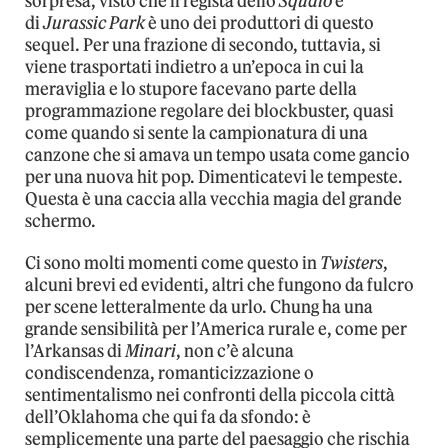
sorpresa, visto che il regista dello
Squalo
e
di
Jurassic Park
è uno dei produttori di questo
sequel. Per una frazione di secondo, tuttavia, si
viene trasportati indietro a un’epoca in cui la
meraviglia e lo stupore facevano parte della
programmazione regolare dei blockbuster, quasi
come quando si sente la campionatura di una
canzone che si amava un tempo usata come gancio
per una nuova hit pop. Dimenticatevi le tempeste.
Questa è una caccia alla vecchia magia del grande
schermo.
Ci sono molti momenti come questo in
Twisters
,
alcuni brevi ed evidenti, altri che fungono da fulcro
per scene letteralmente da urlo. Chung ha una
grande sensibilità per l’America rurale e, come per
l’Arkansas di
Minari
, non c’è alcuna
condiscendenza, romanticizzazione o
sentimentalismo nei confronti della piccola città
dell’Oklahoma che qui fa da sfondo: è
semplicemente una parte del paesaggio che rischia