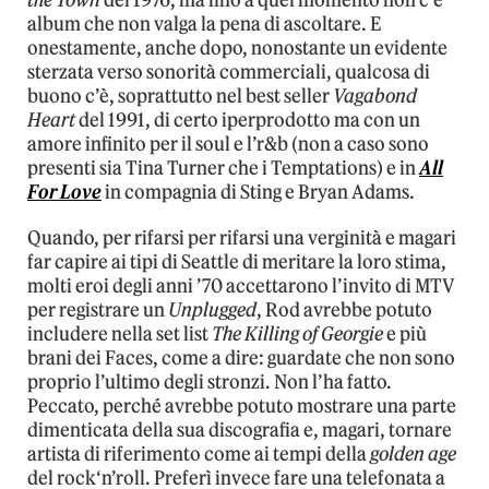
album che non valga la pena di ascoltare. E
onestamente, anche dopo, nonostante un evidente
sterzata verso sonorità commerciali, qualcosa di
buono c’è, soprattutto nel best seller
Vagabond
Heart
del 1991, di certo iperprodotto ma con un
amore infinito per il soul e l’r&b (non a caso sono
presenti sia Tina Turner che i Temptations) e in
All
For Love
in compagnia di Sting e Bryan Adams.
Quando, per rifarsi per rifarsi una verginità e magari
far capire ai tipi di Seattle di meritare la loro stima,
molti eroi degli anni ’70 accettarono l’invito di MTV
per registrare un
Unplugged
, Rod avrebbe potuto
includere nella set list
The Killing of Georgie
e più
brani dei Faces, come a dire: guardate che non sono
proprio l’ultimo degli stronzi. Non l’ha fatto.
Peccato, perché avrebbe potuto mostrare una parte
dimenticata della sua discografia e, magari, tornare
artista di riferimento come ai tempi della
golden age
del rock‘n’roll. Preferì invece fare una telefonata a