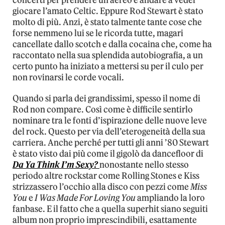
concerti per prendere un aereo e andare a veder
giocare l’amato Celtic. Eppure Rod Stewart è stato
molto di più. Anzi, è stato talmente tante cose che
forse nemmeno lui se le ricorda tutte, magari
cancellate dallo scotch e dalla cocaina che, come ha
raccontato nella sua splendida autobiografia, a un
certo punto ha iniziato a mettersi su per il culo per
non rovinarsi le corde vocali.
Quando si parla dei grandissimi, spesso il nome di
Rod non compare. Così come è difficile sentirlo
nominare tra le fonti d’ispirazione delle nuove leve
del rock. Questo per via dell’eterogeneità della sua
carriera. Anche perché per tutti gli anni ’80 Stewart
è stato visto dai più come il gigolò da dancefloor di
Da Ya Think I’m Sexy?
nonostante nello stesso
periodo altre rockstar come Rolling Stones e Kiss
strizzassero l’occhio alla disco con pezzi come
Miss
You
e
I Was Made For Loving You
ampliando la loro
fanbase. E il fatto che a quella superhit siano seguiti
album non proprio imprescindibili, esattamente