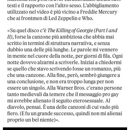
testi e il rapporto con l’altro sesso. L’abbigliamento
utilizzato nel video è più vicino a Freddie Mercury
che ai frontmen di Led Zeppelin e Who.
«Su quel disco c’è
The Killing of Georgie (Part I and
II)
, forse la canzone più ambiziosa che abbia mai
scritto in termini di struttura narrativa, e senza
dubbio una delle più lunghe. Le parole mi vennero
in mente nel cuore della notte, per giorni di fila. Ogni
notte dovevo alzarmi a scriverle. Iniziai a chiedermi
se quello che stavo scrivendo fosse un romanzo, più
che una canzone. Alla fine, però, sembrò giungere a
una conclusione, e non era troppo lunga per non
essere un singolo. Alla Warner Bros. c’erano persone
tanto medievali da temere che il messaggio pro gay
mi avrebbe alienato il seguito eterosessuale. Al
diavolo, pensai. È una delle canzoni di cui vado più
fiero. (E fu un grande successo, quindi non mi alienai
proprio un bel niente)».