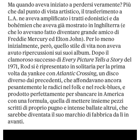
Ma quando aveva iniziato a perdersi veramente? Più
che dal punto di vista artistico, il trasferimento a
L.A. ne aveva amplificato i tratti edonistici e da
bohémien che aveva già mostrato in Inghilterra (e
che lo avevano fatto diventare grande amico di
Freddie Mercury ed Elton John). Per lo meno
inizialmente, però, quello stile di vita non aveva
avuto ripercussioni sui suoi album. Dopo il
clamoroso successo di
Every Picture Tells a Story
del
1971, Rod si è ripresentato in solitaria per la prima
volta da yankee con
Atlantic Crossing
, un disco
diverso dai precedenti, che affondavano ancora
pesantemente le radici nel folk e nel rock-blues, e
prodotto perfettamente per sbancare in America
con una formula, quella di mettere insieme pezzi
scritti di proprio pugno e intense ballate altrui, che
sarebbe diventata il suo marchio di fabbrica da lì in
avanti.