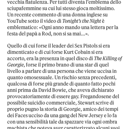
vecchia flatulenza. Per tutti diventa l’emblema dello
sciupafemmine su cui lui stesso gioca moltissimo.
Un recente commento di una donna inglese su
YouTube sotto il video di
Tonight’s the Night
è
emblematico: «Ogni anno mando una lettera per la
festa del papà a Rod, non si sa mai…».
Quello di cui forse il leader dei Sex Pistols si era
dimenticato e di cui forse Kurt Cobain si era
accorto, era la presenza in quel disco di
The Killing of
Georgie
, forse il primo brano di una star di quel
livello a parlare di una persona che viene uccisa in
quanto omosessuale. Un rischio senza precedenti,
qualcosa di forse più grande di quanto fatto pochi
anni prima da David Bowie, che aveva dichiarato
provocatoriamente di essere gay. Fregandosene del
possibile suicidio commerciale, Stewart scrive di
proprio pugno la storia di Georgie, amico dei tempi
dei Faces ucciso da una gang del New Jersey e lo fa
con una sensibilità tale da spazzare via ogni ombra
machista che poteva aver caratterizzato alcuni suoi