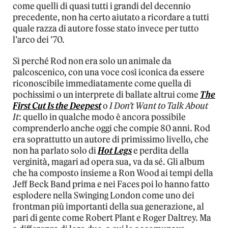
come quelli di quasi tutti i grandi del decennio
precedente, non ha certo aiutato a ricordare a tutti
quale razza di autore fosse stato invece per tutto
l’arco dei ’70.
Sì perché Rod non era solo un animale da
palcoscenico, con una voce così iconica da essere
riconoscibile immediatamente come quella di
pochissimi o un interprete di ballate altrui come
The
First Cut Is the Deepest
o
I Don’t Want to Talk About
It
: quello in qualche modo è ancora possibile
comprenderlo anche oggi che compie 80 anni. Rod
era soprattutto un autore di primissimo livello, che
non ha parlato solo di
Hot Legs
e perdita della
verginità, magari ad opera sua, va da sé. Gli album
che ha composto insieme a Ron Wood ai tempi della
Jeff Beck Band prima e nei Faces poi lo hanno fatto
esplodere nella Swinging London come uno dei
frontman più importanti della sua generazione, al
pari di gente come Robert Plant e Roger Daltrey. Ma