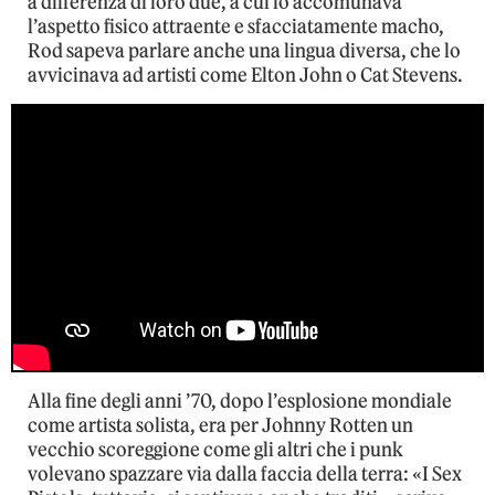
a differenza di loro due, a cui lo accomunava
l’aspetto fisico attraente e sfacciatamente macho,
Rod sapeva parlare anche una lingua diversa, che lo
avvicinava ad artisti come Elton John o Cat Stevens.
Alla fine degli anni ’70, dopo l’esplosione mondiale
come artista solista, era per Johnny Rotten un
vecchio scoreggione come gli altri che i punk
volevano spazzare via dalla faccia della terra: «I Sex