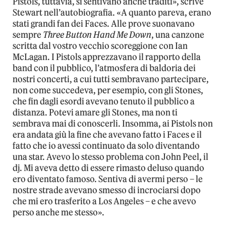
Pistols, tuttavia, si sentivano anche traditi», scrive
Stewart nell’autobiografia. «A quanto pareva, erano
stati grandi fan dei Faces. Alle prove suonavano
sempre
Three Button Hand Me Down
, una canzone
scritta dal vostro vecchio scoreggione con Ian
McLagan. I Pistols apprezzavano il rapporto della
band con il pubblico, l’atmosfera di baldoria dei
nostri concerti, a cui tutti sembravano partecipare,
non come succedeva, per esempio, con gli Stones,
che fin dagli esordi avevano tenuto il pubblico a
distanza. Potevi amare gli Stones, ma non ti
sembrava mai di conoscerli. Insomma, ai Pistols non
era andata giù la fine che avevano fatto i Faces e il
fatto che io avessi continuato da solo diventando
una star. Avevo lo stesso problema con John Peel, il
dj. Mi aveva detto di essere rimasto deluso quando
ero diventato famoso. Sentiva di avermi perso – le
nostre strade avevano smesso di incrociarsi dopo
che mi ero trasferito a Los Angeles – e che avevo
perso anche me stesso».