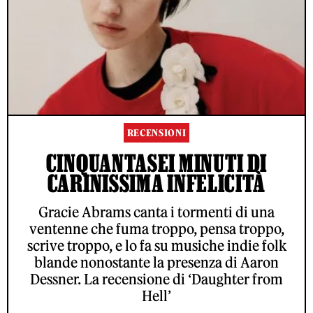
RECENSIONI
CINQUANTASEI MINUTI DI
CARINISSIMA INFELICITÀ
Gracie Abrams canta i tormenti di una
ACCETTO LE NORME SUL TRATTAMENTO DEI DATI E
L'INVIO DELLA NEWSLETTER DI RS
ventenne che fuma troppo, pensa troppo,
scrive troppo, e lo fa su musiche indie folk
blande nonostante la presenza di Aaron
Dessner. La recensione di ‘Daughter from
© ROLLING STONE ITALIA 2026
CONTATTI
PUBBLICITÀ
Hell’
PARTNERSHIP
PRIVACY
CONDIZIONI D'UTILIZZO