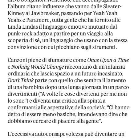
l’album citano influenze che vanno dalle Sleater-
Kinney ai Jawbreaker, passando per Yeah Yeah
Yeahs e Paramore, tutta gente che ha fornito alle
Linda Lindas il linguaggio emotivo mutuato dal
punk-rock adatto a partire per un viaggio alla
scoperta di sé, un linguaggio che usano con la stessa
convinzione con cui picchiano sugli strumenti.
Canzoni piene di sfumature come
Once Upon a Time
e
Nothing Would Change
raccontano di un’infanzia
ordinaria che lascia spazio a un futuro incasinato.
Don’t Think
parte con quello che sembra il lamento
di una bambina dopo una lunga giornata in un parco
divertimenti (“A volte le cose divertenti per me non
lo sono”) e diventa una critica alla spinta a
conformarsi alle aspettative della società: “Ci hanno
detto di essere meno basiche, intendevano dire che
dobbiamo cercare di piacere alla gente”.
L’eccessiva autoconsapevolezza può diventare un