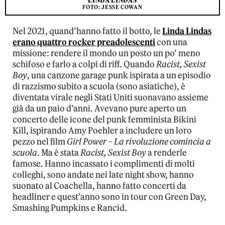
LINDA LINDAS
FOTO: JESSE COWAN
Nel 2021, quand’hanno fatto il botto, le
Linda Lindas
erano quattro rocker preadolescenti
con una
missione: rendere il mondo un posto un po’ meno
schifoso e farlo a colpi di riff. Quando
Racist, Sexist
Boy
, una canzone garage punk ispirata a un episodio
di razzismo subito a scuola (sono asiatiche), è
diventata virale negli Stati Uniti suonavano assieme
già da un paio d’anni. Avevano pure aperto un
concerto delle icone del punk femminista Bikini
Kill, ispirando Amy Poehler a includere un loro
pezzo nel film
Girl Power – La rivoluzione comincia a
scuola
. Ma è stata
Racist, Sexist Boy
a renderle
famose. Hanno incassato i complimenti di molti
colleghi, sono andate nei late night show, hanno
suonato al Coachella, hanno fatto concerti da
headliner e quest’anno sono in tour con Green Day,
Smashing Pumpkins e Rancid.