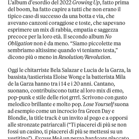
L’album d’esordio del 2022
Growing Up
, fatto prima
del boom, ha fatto capire a tutti che non erano il
tipico caso di successo da una botta e via, che
avevano canzoni coraggiose e toste, che sapevano
esprimere un mix di rabbia, empatia e saggezza
precoce per la loro età. Il secondo album
No
Obligation
non è da meno. “Siamo piccolette ma
sembriamo altissime quando vi teniamo testa,”
dicono più o meno in
Resolution/Revolution
.
Oggi le chitarriste Bela Salazar e Lucia de la Garza, la
bassista/tastierista Eloise Wong e la batterista Mila
de la Garza hanno tra i 14 e i 20 anni. Cantano,
suonano, contribuiscono tutte al loro mix di emo,
pop-punk e stile delle riot grrrl. Scrivono con gusto
melodico brillante e molto pop.
Lose Yourself
suona
ad esempio come un incrocio fra Green Day e
Blondie, la title track è un invito al pogo e a opporsi
alle stronzate patriarcali (“Ti piacerei di più se non
fossi un casino, ti piacerei di più se mettessi su un
vestitino”),
Excuse Me
è un pezzo hardcore placcato