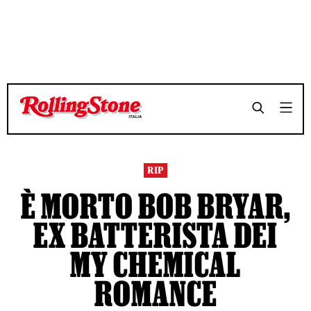
TEMPO DI LETTURA 4 MINUTI
TEMPO DI LETTURA 4 MINUTI
SHARE
SHARE
RIP
È MORTO BOB BRYAR,
EX BATTERISTA DEI
MY CHEMICAL
ROMANCE