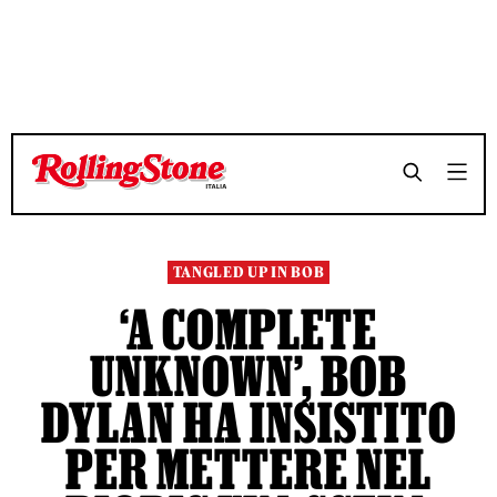
TEMPO DI LETTURA 4 MINUTI
TEMPO DI LETTURA 4 MINUTI
SHARE
SHARE
TANGLED UP IN BOB
‘A COMPLETE
UNKNOWN’, BOB
DYLAN HA INSISTITO
PER METTERE NEL