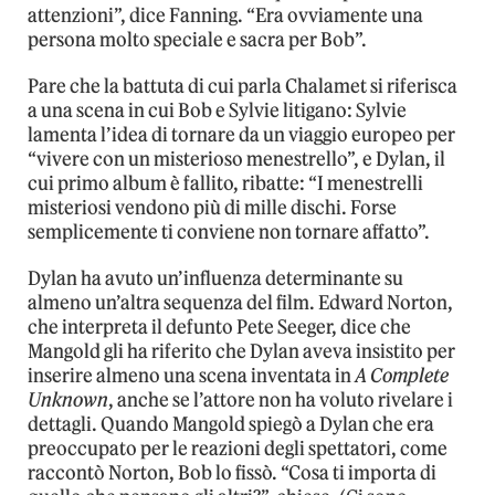
attenzioni”, dice Fanning. “Era ovviamente una
persona molto speciale e sacra per Bob”.
Pare che la battuta di cui parla Chalamet si riferisca
a una scena in cui Bob e Sylvie litigano: Sylvie
lamenta l’idea di tornare da un viaggio europeo per
“vivere con un misterioso menestrello”, e Dylan, il
cui primo album è fallito, ribatte: “I menestrelli
misteriosi vendono più di mille dischi. Forse
semplicemente ti conviene non tornare affatto”.
Dylan ha avuto un’influenza determinante su
almeno un’altra sequenza del film. Edward Norton,
che interpreta il defunto Pete Seeger, dice che
Mangold gli ha riferito che Dylan aveva insistito per
inserire almeno una scena inventata in
A Complete
Unknown
, anche se l’attore non ha voluto rivelare i
dettagli. Quando Mangold spiegò a Dylan che era
preoccupato per le reazioni degli spettatori, come
raccontò Norton, Bob lo fissò. “Cosa ti importa di