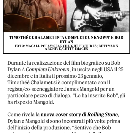
TIMOTHÉE CHALAMET IN 'A COMPLETE UNKNOWN' E BOD
DYLAN
FOTO: MACALL POLAY/SEARCHLIGHT PICTURES; BETTMANN
ARCHIVE/GETTY IMAGES
Durante la realizzazione del film biografico su Bob
Dylan
A Complete Unknown
, in uscita negli USA il 25
dicembre e in Italia il prossimo 23 gennaio,
Timothéé Chalamet si è complimentato con il
regista/co-sceneggiatore James Mangold per un
particolare pezzo di dialogo. “Lo ha inserito Bob”, gli
ha risposto Mangold.
Come rivela la
nuova cover story di
Rolling Stone
,
Dylan e Mangold si sono incontrati più volte prima
dell’inizio della produzione. “Sentivo che Bob