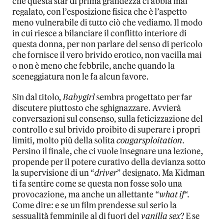
che questa star di prima grandezza ci abbia mai
regalato, con l’esposizione fisica che è l’aspetto
meno vulnerabile di tutto ciò che vediamo. Il modo
in cui riesce a bilanciare il conflitto interiore di
questa donna, per non parlare del senso di pericolo
che fornisce il vero brivido erotico, non vacilla mai
o non è meno che febbrile, anche quando la
sceneggiatura non le fa alcun favore.
Sin dal titolo,
Babygirl
sembra progettato per far
discutere piuttosto che sghignazzare. Avvierà
conversazioni sul consenso, sulla feticizzazione del
controllo e sul brivido proibito di superare i propri
limiti, molto più della solita
cougarsploitation
.
Persino il finale, che ci vuole insegnare una lezione,
propende per il potere curativo della devianza sotto
la supervisione di un “
driver
” designato. Ma Kidman
ti fa sentire come se questa non fosse solo una
provocazione, ma anche un allettante “
what if
“.
Come dire: e se un film prendesse sul serio la
sessualità femminile al di fuori del
vanilla sex
? E se