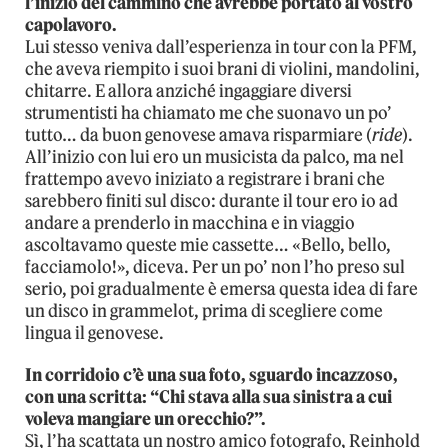
l’inizio del cammino che avrebbe portato al vostro
capolavoro.
Lui stesso veniva dall’esperienza in tour con la PFM,
che aveva riempito i suoi brani di violini, mandolini,
chitarre. E allora anziché ingaggiare diversi
strumentisti ha chiamato me che suonavo un po’
tutto… da buon genovese amava risparmiare (
ride
).
All’inizio con lui ero un musicista da palco, ma nel
frattempo avevo iniziato a registrare i brani che
sarebbero finiti sul disco: durante il tour ero io ad
andare a prenderlo in macchina e in viaggio
ascoltavamo queste mie cassette… «Bello, bello,
facciamolo!», diceva. Per un po’ non l’ho preso sul
serio, poi gradualmente è emersa questa idea di fare
un disco in grammelot, prima di scegliere come
lingua il genovese.
In corridoio c’è una sua foto, sguardo incazzoso,
con una scritta: “Chi stava alla sua sinistra a cui
voleva mangiare un orecchio?”.
Sì, l’ha scattata un nostro amico fotografo, Reinhold