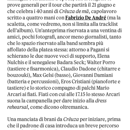
prove generali per il tour che partirà il 21 giugno e
che celebra i 40 anni di
Crêuza de mä
, capolavoro
scritto a quattro mani con
Fabrizio De André
(ma la
scaletta, come vedremo, non si limita alla tracklist
dell’album). Un’anteprima riservata a una ventina di
amici, pochi fotografi, ancor meno giornalisti, tanto
che lo spazio riservato alla band sembra più
affollato della platea stessa: attorno a Pagani si
schierano le due nuove voci di supporto, Elena
Nulchis e il senegalese Badara Seck; Walter Porro
(tastiere e fisarmonica), Claudio Dadone (chitarre e
bouzouki), Max Gelsi (basso), Giovanni Damiani
(batteria e percussioni), Eros Cristiani (pianoforte e
tastiere) e lo storico compagno di palchi Mario
Arcari ai fiati. Fiati con cui alle 17.15 lo stesso Arcari
suona la campanella per dare inizio alla
dress
rehearsal
, come dicono oltremanica.
Una manciata di brani da
Crêuza
per iniziare, prima
che il padrone di casa introduca un breve percorso