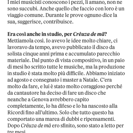
I miei musicisti conoscono i pezzi, li amano, non ne
sono succubi. Anche quello che faccio con loro è un
viaggio comune. Durante le prove ognuno dice la
sua, suggerisce, contribuisce.
Era così anche in studio, per
Crêuza de mä
?
Mettiamola così. Io avevo le idee molto chiare, ci
lavoravo da tempo, avevo pubblicato il disco da
solista cinque anni prima e accumulato parecchio
materiale. Dal punto di vista compositivo, in un paio
di mesi ho scritto tutte le musiche, ma la produzione
in studio è stata molto più difficile. Abbiamo iniziato
ad agosto e consegnato i master a Natale. C’era
molto da fare, e lui è stato molto coraggioso perché
da cantautore ha deciso di fare un disco che
neanche a Genova avrebbero capito
completamente, lo ha difeso e lo ha nascosto alla
Ricordi fino all’ultimo. Solo che tutto questo ha
comportato una marea di dubbi e ripensamenti.
Dopo
Crêuza de mä
ero sfinito, sono stato a letto per
tre mesi.