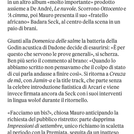
in un altro album «molto importante» prodotto
assieme a De André,
Le nuvole
. Scorrono
Ottocento
e
‘A cimma
, poi Mauro presenta il suo «fratello
africano» Badara Seck, al centro della scena in un
paio di brani.
Giunti alla
Domenica delle salm
e la batteria della
Godin acustica di Dadone decide di esaurirsi: «È per
questo che servono le prove generali», si scherza.
Ben più serio il commento al brano: «Quando lo
abbiamo scritto non pensavamo che il colpo di stato
di cui parla andasse a finire così». Si ritorna a
Creuza
de mä
, con
Jamin-a
e la title track, che parte senza
la celebre introduzione fiatistica di Arcari e viene
invece firmata ancora da Seck con i suoi interventi
in lingua wolof durante il ritornello.
«Facciamo un bis?», chiosa Mauro anticipando la
richiesta del pubblico ristretto: parte dapprima
Impressioni di settembre
, unico richiamo in scaletta
al periodo con la Premiata, seguita da un inatteso