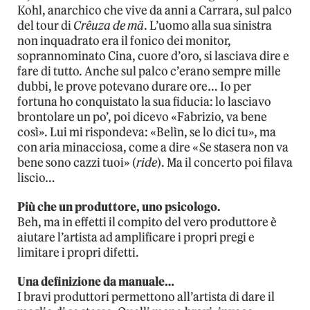
Kohl, anarchico che vive da anni a Carrara, sul palco
del tour di
Crêuza de mä
. L’uomo alla sua sinistra
non inquadrato era il fonico dei monitor,
soprannominato Cina, cuore d’oro, si lasciava dire e
fare di tutto. Anche sul palco c’erano sempre mille
dubbi, le prove potevano durare ore… Io per
fortuna ho conquistato la sua fiducia: lo lasciavo
brontolare un po’, poi dicevo «Fabrizio, va bene
così». Lui mi rispondeva: «Belìn, se lo dici tu», ma
con aria minacciosa, come a dire «Se stasera non va
bene sono cazzi tuoi» (
ride
). Ma il concerto poi filava
liscio…
Più che un produttore, uno psicologo.
Beh, ma in effetti il compito del vero produttore è
aiutare l’artista ad amplificare i propri pregi e
limitare i propri difetti.
Una definizione da manuale…
I bravi produttori permettono all’artista di dare il