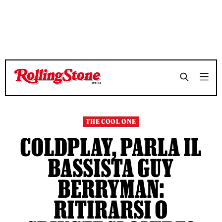
TEMPO DI LETTURA 20 MINUTI
TEMPO DI LETTURA 20 MINUTI
SHARE
SHARE
THE COOL ONE
COLDPLAY, PARLA IL
BASSISTA GUY
BERRYMAN:
RITIRARSI O