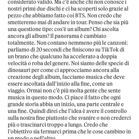
considerato valido. Ma c’è anche chi non conosce i
nostri primi due dischi e ci ha scoperti solo grazie al
pezzo che abbiamo fatto coi BTS. Non credo che
smetteremo mai di andare in tour. Penso che sia più
una questione tipo: cos’è un album? Chi ascolta
ancora gli album? Il panorama è cambiato
totalmente. Non contano nemmeno più le canzoni:
parliamo di 20 secondi che finiscono su TikTok di
un brano che qualcuno ha accelerato a doppia
velocità o roba del genere. Noi siamo delle specie di
dinosauri per come ci approcciamo ancora alla
creazione degli album, facciamo musica che deve
essere ascoltata dall’inizio alla fine, come un
viaggio. Ormai non c’è più molta gente che sente
musica in questo modo. Ci piace il fatto che ogni
grande storia abbia un inizio, una parte centrale e
una fine. Quindi direi che l’idea è avere il controllo
sulla nostra fine piuttosto che svanire o non crederci
più o trascinarci troppo a lungo. Credo che
l’obiettivo sia fermarci prima che le cose cambino in
un modo o nell’altro.