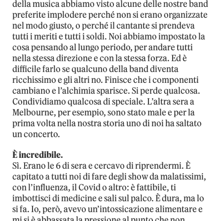
della musica abbiamo visto alcune delle nostre band
preferite implodere perché non si erano organizzate
nel modo giusto, o perché il cantante si prendeva
tutti i meriti e tutti i soldi. Noi abbiamo impostato la
cosa pensando al lungo periodo, per andare tutti
nella stessa direzione e con la stessa forza. Ed è
difficile farlo se qualcuno della band diventa
ricchissimo e gli altri no. Finisce che i componenti
cambiano e l’alchimia sparisce. Si perde qualcosa.
Condividiamo qualcosa di speciale. L’altra sera a
Melbourne, per esempio, sono stato male e per la
prima volta nella nostra storia uno di noi ha saltato
un concerto.
È incredibile.
Sì. Erano le 6 di sera e cercavo di riprendermi. È
capitato a tutti noi di fare degli show da malatissimi,
con l’influenza, il Covid o altro: è fattibile, ti
imbottisci di medicine e sali sul palco. È dura, ma lo
si fa. Io, però, avevo un’intossicazione alimentare e
mi si è abbassata la pressione al punto che non