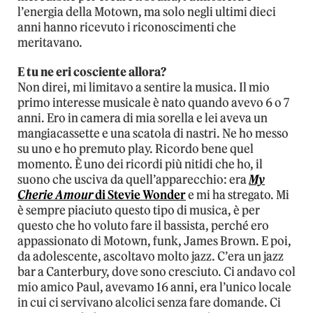
l’energia della Motown, ma solo negli ultimi dieci
anni hanno ricevuto i riconoscimenti che
meritavano.
E tu ne eri cosciente allora?
Non direi, mi limitavo a sentire la musica. Il mio
primo interesse musicale è nato quando avevo 6 o 7
anni. Ero in camera di mia sorella e lei aveva un
mangiacassette e una scatola di nastri. Ne ho messo
su uno e ho premuto play. Ricordo bene quel
momento. È uno dei ricordi più nitidi che ho, il
suono che usciva da quell’apparecchio: era
My
Cherie Amour
di Stevie Wonder
e mi ha stregato. Mi
è sempre piaciuto questo tipo di musica, è per
questo che ho voluto fare il bassista, perché ero
appassionato di Motown, funk, James Brown. E poi,
da adolescente, ascoltavo molto jazz. C’era un jazz
bar a Canterbury, dove sono cresciuto. Ci andavo col
mio amico Paul, avevamo 16 anni, era l’unico locale
in cui ci servivano alcolici senza fare domande. Ci