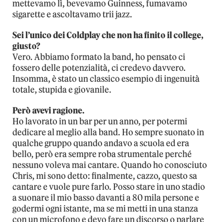
mettevamo lì, bevevamo Guinness, fumavamo
sigarette e ascoltavamo trii jazz.
Sei l’unico dei Coldplay che non ha finito il college,
giusto?
Vero. Abbiamo formato la band, ho pensato ci
fossero delle potenzialità, ci credevo davvero.
Insomma, è stato un classico esempio di ingenuità
totale, stupida e giovanile.
Però avevi ragione.
Ho lavorato in un bar per un anno, per potermi
dedicare al meglio alla band. Ho sempre suonato in
qualche gruppo quando andavo a scuola ed era
bello, però era sempre roba strumentale perché
nessuno voleva mai cantare. Quando ho conosciuto
Chris, mi sono detto: finalmente, cazzo, questo sa
cantare e vuole pure farlo. Posso stare in uno stadio
a suonare il mio basso davanti a 80 mila persone e
godermi ogni istante, ma se mi metti in una stanza
con un microfono e devo fare un discorso o parlare