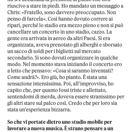
riuscivo a stare in piedi. Ho mandato un messaggio a
Chris: «Fratello, sono davvero preoccupato. Non
penso di farcela». Così hanno dovuto correre ai
ripari, perché lo stadio era mezzo pieno e non si può
cancellare un concerto in uno stadio, cazzo. La
gente era arrivata in aereo da altri Paesi. Si era
organizzata, aveva prenotato gli alberghi e sborsato
un sacco di soldi per i biglietti sul mercato
secondario. Si sono dovuti organizzare in qualche
modo. Nel momento stava iniziando il concerto ero
a letto che pensavo: «Cosa si saranno inventati?
Come andrà?». Ero giù, ho pianto. È stata una
sensazione intensissima. Poi, all’improvviso, ho
capito che, per quanto fossi triste e allettato,
sentendomi di merda, doveva essere stranissimo per
gli altri stare sul palco così. Credo che per loro sia
stata un’esperienza bizzarra.
So che vi portate dietro uno studio mobile per
lavorare a nuova musica. È strano pensare a un