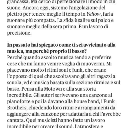
grancassa. Ma cerco di perfezionare il modo in cui
suono. Ancora oggi, sistemo l’angolazione del
plettro per tenere meglio il tempo in
Yellow
, farla
suonare più compatta. La sfida è salire sul palco e
suonare meglio della sera prima. È un lavoro di
precisione.
In passato hai spiegato come ti sei avvicinato alla
musica, ma perché proprio il basso?
Perché quando ascolto musica tendo a preferire
cose che mi fanno venire voglia di muovermi. Mi
piacevano molto i ritmi soul e funk, che erano
l’opposto di quel che ascoltavano gli altri ragazzi a
scuola, ed è musica basata sulla sezione ritmica e sul
basso. Pensa alla Motown e alla sua storia
incredibile. Gli autori scrivevano una canzone al
pianoforte e poi la davano alla house band, i Funk
Brothers, chiedendo loro ritmi e arrangiamenti da
aggiungere alla canzone per adattarla a chi l’avrebbe
cantata. Quei musicisti hanno fatto un lavoro
incredibile per creare il sound, l’atmosfera e