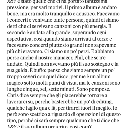
X&Y
è stato quello che ci ha portato tantissima
pressione, per vari motivi. Il primo album è andato
bene, ma era molto tranquillo e acustico. Facevamo
i concerti e venivano tante persone, quindi ci siamo
detti che ci servivano canzoni con più energia. Il
secondo è andato alla grande, superando ogni
aspettativa, così quando siamo arrivati al terzo e
facevamo concerti piuttosto grandi non sapevamo
più chi eravamo. Ci siamo un po’ persi. E abbiamo
perso anche il nostro manager, Phil, che se n’è
andato. Quindi non avevamo più il suo sostegno e la
sua guida. È buffo: penso che siamo sempre un po’
troppo severi con quel disco, per me è un album
magico sotto molti punti di vista, ma le canzoni sono
lunghe cinque, sei, sette minuti. Sono pompose.
Chris dice sempre che gli piacerebbe tornare a
lavorarci su, perché basterebbe un po’ di editing,
qualche taglio qua e là, per tirarci fuori il meglio. Io
però sono scettico a riguardo di operazioni di questo
tipo, perché ci sarà sempre qualcuno che ti dice che
X&Y
è il suo album preferito, così com’è.