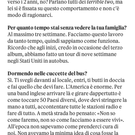
verso i 2 anni, no? Parlano tutti dei
terrible two
, ma
lei si è fissata su questo comportamento e non c’è
modo di ragionarci.
Per quanto tempo stai senza vedere la tua famiglia?
Al massimo tre settimane. Facciamo questo lavoro
da tanto tempo, quindi sappiamo come funziona.
Ricordo che agli inizi, credo in occasione del terzo
album, abbiamo fatto un tour di nove settimane
negli Stati Uniti in autobus.
Dormendo nelle cuccette del bus?
Sì. Ti svegli davanti al locale, entri, ti butti in doccia
e fai quello che devi fare. L’America è enorme. Per
una band inglese arrivare là e girare dappertutto è
come toccare 50 Paesi diversi, dove devi stringere la
mano a tutti, accontentare tutte le stazioni radio e
fare di tutto. A metà strada ho pensato: «Non so
come faremo, non so come facciamo a essere vivi».
All’epoca non sapevamo come prenderci cura di
noi. Non avevamo la minima idea di cosa fosse la