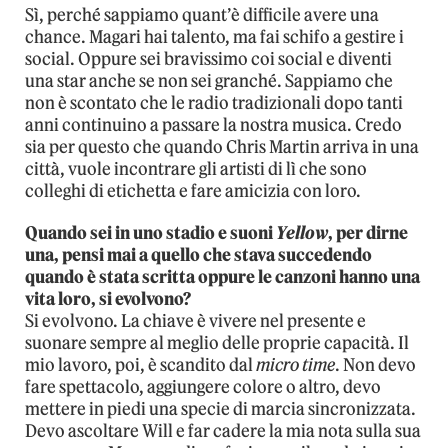
Sì, perché sappiamo quant’è difficile avere una
chance. Magari hai talento, ma fai schifo a gestire i
social. Oppure sei bravissimo coi social e diventi
una star anche se non sei granché. Sappiamo che
non è scontato che le radio tradizionali dopo tanti
anni continuino a passare la nostra musica. Credo
sia per questo che quando Chris Martin arriva in una
città, vuole incontrare gli artisti di lì che sono
colleghi di etichetta e fare amicizia con loro.
Quando sei in uno stadio e suoni
Yellow
, per dirne
una, pensi mai a quello che stava succedendo
quando è stata scritta oppure le canzoni hanno una
vita loro, si evolvono?
Si evolvono. La chiave è vivere nel presente e
suonare sempre al meglio delle proprie capacità. Il
mio lavoro, poi, è scandito dal
micro time
. Non devo
fare spettacolo, aggiungere colore o altro, devo
mettere in piedi una specie di marcia sincronizzata.
Devo ascoltare Will e far cadere la mia nota sulla sua