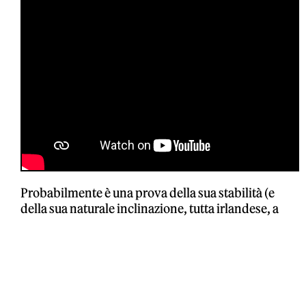
Probabilmente è una prova della sua stabilità (e
della sua naturale inclinazione, tutta irlandese, a
prendersi per il culo) il fatto che, quando l’anno
scorso il
New York Magazine
ha pubblicato una
cover story sui
nepo baby
, Hewson si sia buttata a
capofitto nella mischia. «Sono davvero distrutta
perché non sono stata citata nell’articolo sui
nepo
baby
: non hanno visto la mie serie di successo