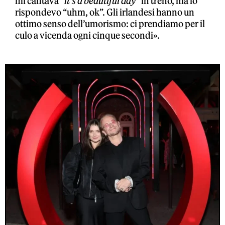
mi cantava “
it’s a beautiful day
” in treno, ma io
rispondevo “uhm, ok”. Gli irlandesi hanno un
ottimo senso dell’umorismo: ci prendiamo per il
culo a vicenda ogni cinque secondi».