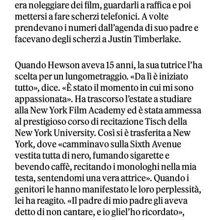
era noleggiare dei film, guardarli a raffica e poi
mettersi a fare scherzi telefonici. A volte
prendevano i numeri dall’agenda di suo padre e
facevano degli scherzi a Justin Timberlake.
Quando Hewson aveva 15 anni, la sua tutrice l’ha
scelta per un lungometraggio. «Da lì è iniziato
tutto», dice. «È stato il momento in cui mi sono
appassionata». Ha trascorso l’estate a studiare
alla New York Film Academy ed è stata ammessa
al prestigioso corso di recitazione Tisch della
New York University. Così si è trasferita a New
York, dove «camminavo sulla Sixth Avenue
vestita tutta di nero, fumando sigarette e
bevendo caffè, recitando i monologhi nella mia
testa, sentendomi una vera attrice». Quando i
genitori le hanno manifestato le loro perplessità,
lei ha reagito. «Il padre di mio padre gli aveva
detto di non cantare, e io gliel’ho ricordato»,