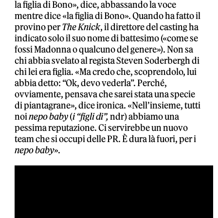
la figlia di Bono», dice, abbassando la voce
mentre dice «la figlia di Bono». Quando ha fatto il
provino per
The Knick
, il direttore del casting ha
indicato solo il suo nome di battesimo («come se
fossi Madonna o qualcuno del genere»). Non sa
chi abbia svelato al regista Steven Soderbergh di
chi lei era figlia. «Ma credo che, scoprendolo, lui
abbia detto: “Ok, devo vederla”. Perché,
ovviamente, pensava che sarei stata una specie
di piantagrane», dice ironica. «Nell’insieme, tutti
noi
nepo baby
(
i “figli di”,
ndr) abbiamo una
pessima reputazione. Ci servirebbe un nuovo
team che si occupi delle PR. È dura là fuori, per i
nepo baby
».