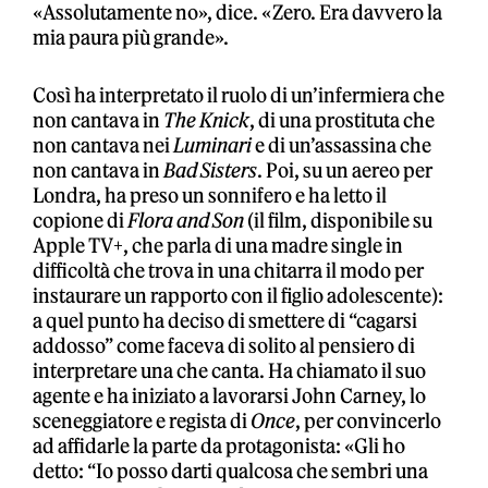
«Assolutamente no», dice. «Zero. Era davvero la
mia paura più grande».
Così ha interpretato il ruolo di un’infermiera che
non cantava in
The Knick
, di una prostituta che
non cantava nei
Luminari
e di un’assassina che
non cantava in
Bad Sisters
. Poi, su un aereo per
Londra, ha preso un sonnifero e ha letto il
copione di
Flora and Son
(il film, disponibile su
Apple TV+, che parla di una madre single in
difficoltà che trova in una chitarra il modo per
instaurare un rapporto con il figlio adolescente):
a quel punto ha deciso di smettere di “cagarsi
addosso” come faceva di solito al pensiero di
interpretare una che canta. Ha chiamato il suo
agente e ha iniziato a lavorarsi John Carney, lo
sceneggiatore e regista di
Once
, per convincerlo
ad affidarle la parte da protagonista: «Gli ho
detto: “Io posso darti qualcosa che sembri una