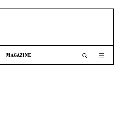
MAGAZINE
SHARE
SHARE