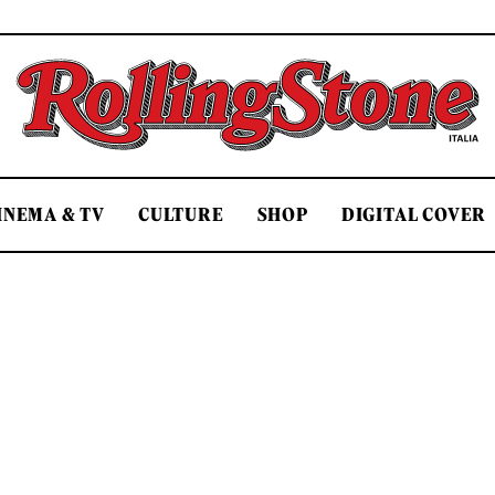
Rolling Stone Italia
INEMA & TV
CULTURE
SHOP
DIGITAL COVER