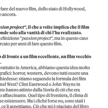
are del nuovo film, dello stato di Hollywood,
ro ancora.
sion project
“, il che a volte implica che il film
de solo alla vanità di chi l’ha realizzato.
definizione “
passion project
“, ma in questo caso
cercato per anni di fare questo film.
di fronte a un film eccellente, un film vecchio
.
prattutto in America, abbiamo questa idea molto
rafici: horror, western, devono tutti essere una
 chiedesse: stiamo seguendo la formula dei film
 nel West? Clint Eastwood o John Wayne in
nto hanno attinto dalla Storia di ciò che era
affascinante. Quel tipo di frontiera, il clima di
che esistessero. Ma i cliché forse no, sono stati i
, ce li aspettiamo. Ciò che mi è piaciuto del libro