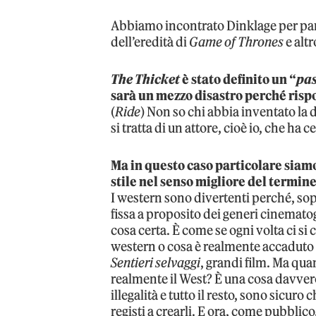
Abbiamo incontrato Dinklage per parl
dell’eredità di
Game of Thrones
e alt
The Thicket
è stato definito un “
pas
sarà un mezzo disastro perché rispon
(
Ride
) Non so chi abbia inventato la 
si tratta di un attore, cioè io, che ha 
Ma in questo caso particolare siamo 
stile nel senso migliore del termine
I western sono divertenti perché, so
fissa a proposito dei generi cinematog
cosa certa. È come se ogni volta ci si
western o cosa è realmente accaduto
Sentieri selvaggi
, grandi film. Ma qua
realmente il West? È una cosa davvero 
illegalità e tutto il resto, sono sicuro 
registi a crearli. E ora, come pubblico