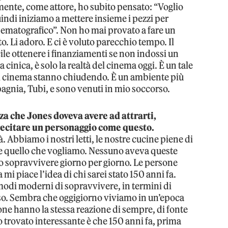
mente, come attore, ho subito pensato: “Voglio
indi iniziamo a mettere insieme i pezzi per
ematografico”. Non ho mai provato a fare un
. Li adoro. E ci è voluto parecchio tempo. Il
icile ottenere i finanziamenti se non indossi un
inica, è solo la realtà del cinema oggi. È un tale
 i cinema stanno chiudendo. È un ambiente più
agnia, Tubi, e sono venuti in mio soccorso.
zza che Jones doveva avere ad attrarti,
ecitare un personaggio come questo.
 Abbiamo i nostri letti, le nostre cucine piene di
are quello che vogliamo. Nessuno aveva queste
o sopravvivere giorno per giorno. Le persone
i piace l’idea di chi sarei stato 150 anni fa.
modi moderni di sopravvivere, in termini di
so. Sembra che oggigiorno viviamo in un’epoca
sone hanno la stessa reazione di sempre, di fonte
o trovato interessante è che 150 anni fa, prima