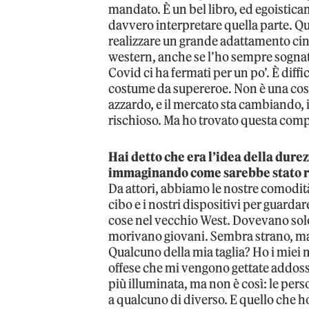
mandato. È un bel libro, ed egoistica
davvero interpretare quella parte. Qu
realizzare un grande adattamento cin
western, anche se l’ho sempre sognato
Covid ci ha fermati per un po’. È diff
costume da supereroe. Non è una cosa c
azzardo, e il mercato sta cambiando,
rischioso. Ma ho trovato questa comp
Hai detto che era l’idea della dure
immaginando come sarebbe stato r
Da attori, abbiamo le nostre comodità.
cibo e i nostri dispositivi per guard
cose nel vecchio West. Dovevano sol
morivano giovani. Sembra strano, ma m
Qualcuno della mia taglia? Ho i miei 
offese che mi vengono gettate addos
più illuminata, ma non è così: le per
a qualcuno di diverso. E quello che h