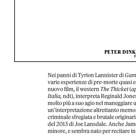
PETER DINK
Nei panni di Tyrion Lannister di
Game
varie esperienze di pre-morte quasi 
nuovo film, il western
The Thicket
(
ap
Italia,
ndt), interpreta Reginald Jones
molto più a suo agio nel maneggiare un
un’interpretazione altrettanto memora
criminale sfregiata e brutale origin
del 2013 di Joe Lansdale. Anche Jame
minore, e sembra nato per recitare i