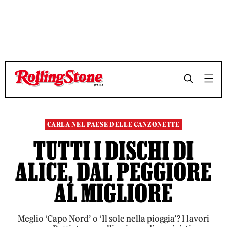
TEMPO DI LETTURA 10 MINUTI
TEMPO DI LETTURA 10 MINUTI
SHARE
SHARE
CARLA NEL PAESE DELLE CANZONETTE
TUTTI I DISCHI DI
ALICE, DAL PEGGIORE
AL MIGLIORE
Meglio ‘Capo Nord’ o ‘Il sole nella pioggia’? I lavori