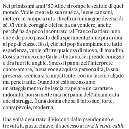
Nei primissimi anni ’80 Alice si rompe le scatole di quel
mondo. Vuole creare la sua musica, le sue canzoni,
mettere in campo a tutti i livelli un’immagine diversa di
sé. Ci vuole coraggio e lei ne ha da vendere, anche
perché ha da poco incontrato tal Franco Battiato, uno
che è da poco passato dalla sperimentazione più ardita
al pop di classe. Bissi, che nel pop ha ampiamente fatto
esperienza, vuole offrire qualcosa di nuovo, di inaudito.
Così sia Franco che Carla si buttano, lei prende coraggio
e tira fuori le unghie. Smessi i panni dell’interprete
cuore-amore, la sua voce acquista personalità, la sua
presenza scenica si fa impattante, con un fascino algido
ma penetrante. Quando si esibisce assume
un’atteggiamento che lascia trapelare un carattere
indomito, non si mette mai nei panni dell’innamorata
che si strugge. È una donna che sa il fatto suo, forte,
consapevole, moderna.
Una volta decurtato il Visconti dallo pseudonimo e
trovata la giusta chiave, il successo arriva:
Il vento caldo