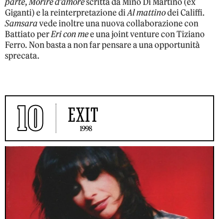
parte
,
Morire d’amore
scritta da Mino Di Martino (ex
Giganti) e la reinterpretazione di
Al mattino
dei Califfi.
Samsara
vede inoltre una nuova collaborazione con
Battiato per
Eri con me
e una joint venture con Tiziano
Ferro. Non basta a non far pensare a una opportunità
sprecata.
10
EXIT
1998