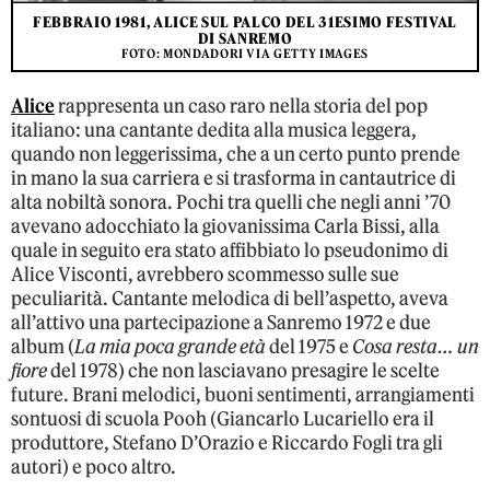
FEBBRAIO 1981, ALICE SUL PALCO DEL 31ESIMO FESTIVAL
DI SANREMO
FOTO: MONDADORI VIA GETTY IMAGES
Alice
rappresenta un caso raro nella storia del pop
italiano: una cantante dedita alla musica leggera,
quando non leggerissima, che a un certo punto prende
in mano la sua carriera e si trasforma in cantautrice di
alta nobiltà sonora. Pochi tra quelli che negli anni ’70
avevano adocchiato la giovanissima Carla Bissi, alla
quale in seguito era stato affibbiato lo pseudonimo di
Alice Visconti, avrebbero scommesso sulle sue
peculiarità. Cantante melodica di bell’aspetto, aveva
all’attivo una partecipazione a Sanremo 1972 e due
album (
La mia poca grande età
del 1975 e
Cosa resta… un
fiore
del 1978) che non lasciavano presagire le scelte
future. Brani melodici, buoni sentimenti, arrangiamenti
sontuosi di scuola Pooh (Giancarlo Lucariello era il
produttore, Stefano D’Orazio e Riccardo Fogli tra gli
autori) e poco altro.