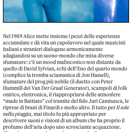
Nel 1989 Alice mette insieme i pezzi delle esperienze
accumulate e dà vita un capolavoro nel quale musicisti
italiani e stranieri dialogano armonicamente
adagiandosi su un suono-mondo che mixa diverse
sfumature: c’è un mood malinconico non distante da
quello di David Sylvian, echi dell’Eno del quarto mondo
(complice la tromba sciamanica di Jon Hassell),
sfumature del prog più nobile (il duetto con Peter
Hammill dei Van Der Graaf Generator), scampoli di folk
onirico, elettronica, il riappropriarsi delle atmosfere
“made in Battiato” col tramite del fido Juri Camisasca, le
riprese di brani di Finardi e molto altro. Il tutto per
Il sole
nella pioggia
, mai titolo fu più appropriato per
descrivere suoni e visioni di un album che ha proprio il
profumo dell’aria dopo uno scrosciante acquazzone.