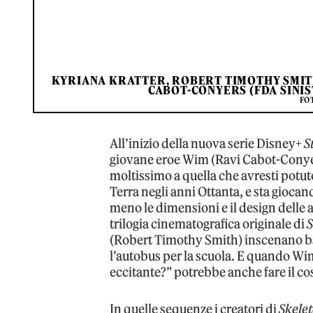
KYRIANA KRATTER, ROBERT TIMOTHY SMITH
CABOT-CONYERS (FDA SINIS
FOT
All’inizio della nuova serie Disney+
S
giovane eroe Wim (Ravi Cabot-Conyer
moltissimo a quella che avresti potuto 
Terra negli anni Ottanta, e sta gioc
meno le dimensioni e il design delle a
trilogia cinematografica originale di
S
(Robert Timothy Smith) inscenano ba
l’autobus per la scuola. E quando Wim
eccitante?” potrebbe anche fare il co
In quelle sequenze i creatori di
Skele