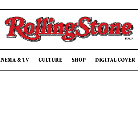
Rolling Stone Italia
INEMA & TV
CULTURE
SHOP
DIGITAL COVER