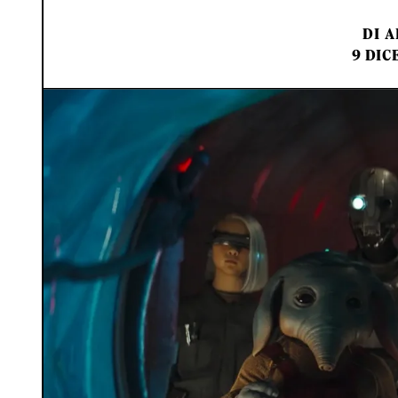
DI
A
9 DIC