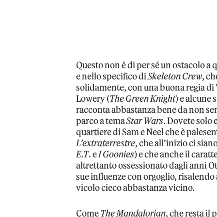
Questo non è di per sé un ostacolo a q
e nello specifico di
Skeleton Crew
, ch
solidamente, con una buona regia di 
Lowery (
The Green Knight
) e alcune 
racconta abbastanza bene da non semb
parco a tema
Star Wars
. Dovete solo 
quartiere di Sam e Neel che è palese
L’extraterrestre
, che all’inizio ci sia
E.T
. e
I Goonies
) e che anche il caratt
altrettanto ossessionato dagli anni Ot
sue influenze con orgoglio, risalend
vicolo cieco abbastanza vicino.
Come
The Mandalorian
, che resta il