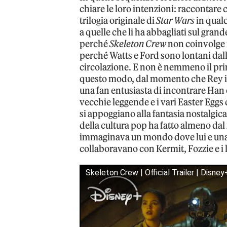
chiare le loro intenzioni: raccontare
trilogia originale di
Star Wars
in qual
a quelle che li ha abbagliati sul gra
perché
Skeleton Crew
non coinvolge 
perché Watts e Ford sono lontani dall
circolazione. E non è nemmeno il pr
questo modo, dal momento che Rey 
una fan entusiasta di incontrare Han e
vecchie leggende e i vari Easter Eggs 
si appoggiano alla fantasia nostalgica
della cultura pop ha fatto almeno da
immaginava un mondo dove lui e una
collaboravano con Kermit, Fozzie e i 
Skeleton Crew | Official Trailer | Disney