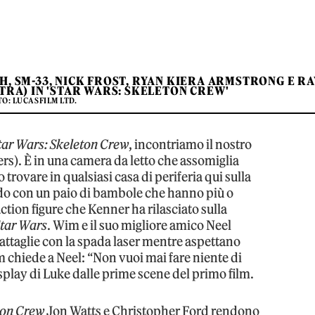
, SM-33, NICK FROST, RYAN KIERA ARMSTRONG E RA
TRA) IN 'STAR WARS: SKELETON CREW'
O: LUCASFILM LTD.
tar Wars: Skeleton Crew
, incontriamo il nostro
s). È in una camera da letto che assomiglia
trovare in qualsiasi casa di periferia qui sulla
ando con un paio di bambole che hanno più o
ction figure che Kenner ha rilasciato sulla
tar Wars
. Wim e il suo migliore amico Neel
ttaglie con la spada laser mentre aspettano
 chiede a Neel: “Non vuoi mai fare niente di
splay di Luke dalle prime scene del primo film.
ton Crew
Jon Watts e Christopher Ford rendono