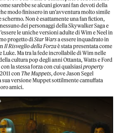
 come sarebbe se alcuni giovani fan devoti della
che modo finissero in un’avventura molto simile
nde schermo. Non è esattamente una fan fiction,
nessuno dei personaggi della Skywalker Saga e
’essere le uniche versioni adulte di Wim e Neel in
imo progetto di
Star Wars
a essere inquadrato in
in
Il Risveglio della Forza
è stata presentata come
 Luke. Ma tra la fede incrollabile di Wim nelle
della cultura pop degli anni Ottanta, Watts e Ford
 con la stessa forza con cui qualsiasi
property
l 2011 con
The Muppets
, dove Jason Segel
 sua versione Muppet sottilmente camuffata
loro amici.
+