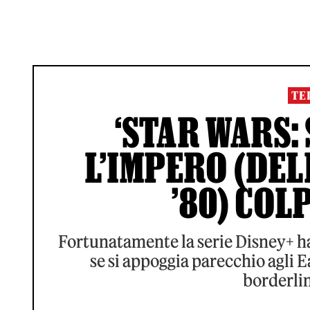
TE
‘STAR WARS:
L’IMPERO (DEL
’80) COL
Fortunatamente la serie Disney+ h
se si appoggia parecchio agli E
borderlin