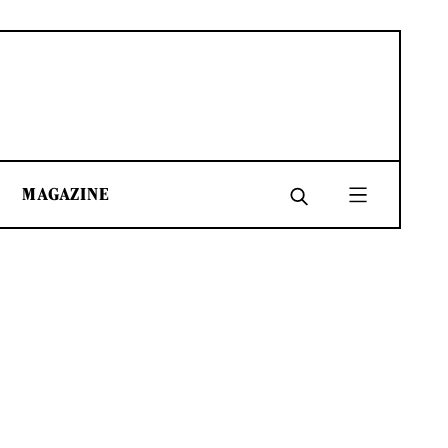
MAGAZINE
SHARE
SHARE