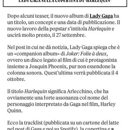
LADY GAGA SULLA COPERTINA DI ‘HARLEQUIN’
Dopo alcuni teaser, il nuovo album di
Lady Gaga
ha
un titolo, un concept e una data di pubblicazione. Il
nuovo lavoro della popstar s’intitola
Harlequin
e
uscirà molto presto, il 27 settembre.
Nel post in cui ne dà notizia, Lady Gaga spiega che è
un «companion album» di
Joker: Folie à deux
,
ovvero un disco legato al film di cui è protagonista
insieme a Joaquin Phoenix, pur non essendone la
colonna sonora. Quest’ultima verrà pubblicata il 4
ottobre.
Il titolo
Harlequin
significa Arlecchino, che ha
ovviamente una forte assonanza col nome del
personaggio interpretato da Gaga nel film, Harley
Quinn.
Ecco la tracklist (pubblicata su un cartone del latte
nel post di Gaga e poi su Spotify), la copertina e
a