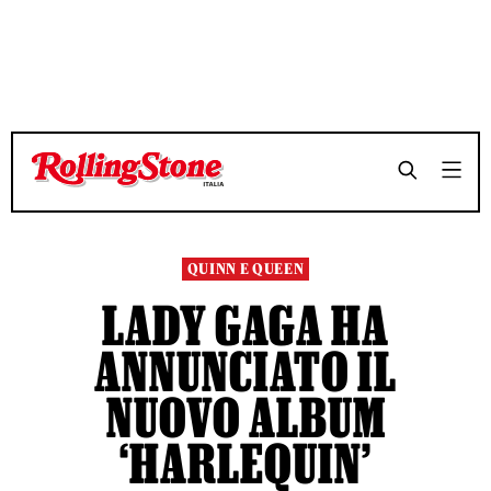
TEMPO DI LETTURA 3 MINUTI
TEMPO DI LETTURA 3 MINUTI
SHARE
SHARE
QUINN E QUEEN
LADY GAGA HA
ANNUNCIATO IL
NUOVO ALBUM
‘HARLEQUIN’