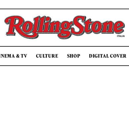
Rolling Stone Italia
INEMA & TV
CULTURE
SHOP
DIGITAL COVER