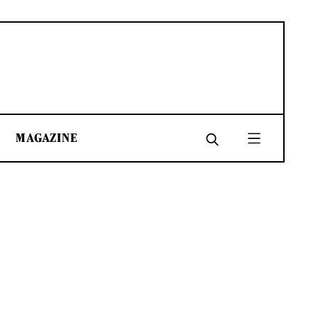
MAGAZINE
SHARE
SHARE