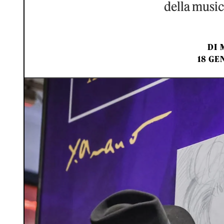
della musi
DI
18 GE