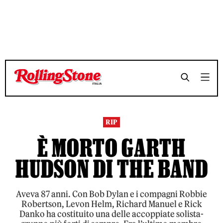
TEMPO DI LETTURA 5 MINUTI
TEMPO DI LETTURA 5 MINUTI
SHARE
SHARE
RIP
È MORTO GARTH
HUDSON DI THE BAND
Aveva 87 anni. Con Bob Dylan e i compagni Robbie
Robertson, Levon Helm, Richard Manuel e Rick
Danko ha costituito una delle accoppiate solista-