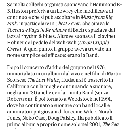
Se molti colleghi organisti suonavano l’Hammond B-
3, Huston preferiva un Lowrey che modificava di
continuo e che si può ascoltare in
Music from Big
Pink
, in particolare in
Chest Fever
, che citava la
Toccata e Fuga in Re minore
di Bach e spaziava dal
jazz al rhythm & blues. Altrove suonava il clavinet
Hohner col pedale del wah-wah (
Up on Cripple
Creek
). A quel punto, il gruppo aveva trovato un
nome semplice ed efficace: erano la Band.
Dopo il concerto d’addio del gruppo nel 1976,
immortalato in un album dal vivo e nel film di Martin
Scorsese
The Last Waltz
, Hudson si è trasferito in
California con la moglie continuando a suonare,
negli anni ’80 anche con la riunita Band (senza
Robertson). È poi tornato a Woodstock nel 1991,
dove ha continuato a suonare con band locali e
ammiratori più giovani di lui come Wilco, Norah
Jones, Neko Case, Doug Paisley. Ha pubblicato il
primo album a proprio nome solo nel 2001,
The Sea