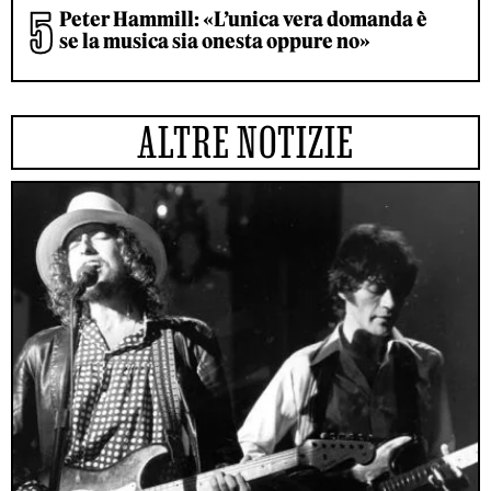
Peter Hammill: «L’unica vera domanda è
se la musica sia onesta oppure no»
ALTRE NOTIZIE