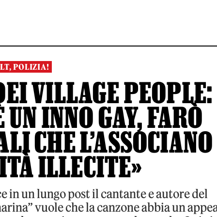
LT, POLIZIA!
DEI VILLAGE PEOPLE:
 È UN INNO GAY, FARÒ
ALI CHE L’ASSOCIANO
ITÀ ILLECITE»
e in un lungo post il cantante e autore del
di marina” vuole che la canzone abbia un appe