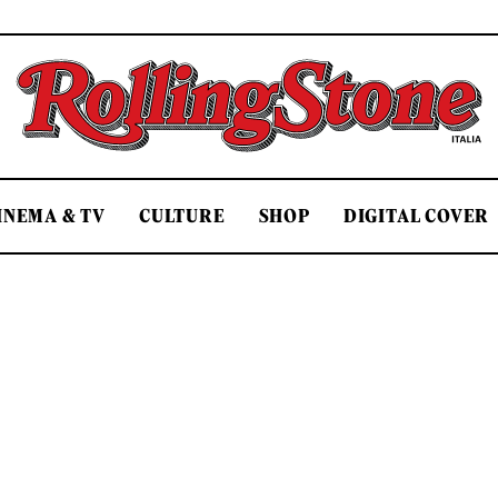
Rolling Stone Italia
INEMA & TV
CULTURE
SHOP
DIGITAL COVER