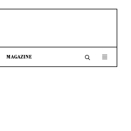
MAGAZINE
SHARE
SHARE