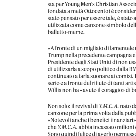
sta per Young Men’s Christian Associa
fondata a metà Ottocento) è consider
stato pensato per essere tale, è stat
utilizzata come canzone-simbolo del
balletto-meme.
«A fronte di un migliaio di lamentele
Trump nella precedente campagna elett
Presidente degli Stati Uniti di non u
di utilizzarla a scopo politico dalla
continuato a farla suonare ai comizi
serio e a fronte del rifiuto di tanti a
Willis non ha «avuto il coraggio» di b
Non solo: il revival di
Y.M.C.A.
nato da
canzone per la prima volta dalla pubb
«Notevoli anche i benefici finanziari»,
che
Y.M.C.A.
abbia incassato milioni d
Sono quindi felice di averlo permesso