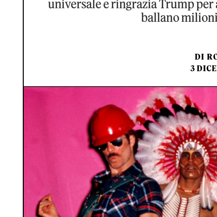
universale e ringrazia Trump per 
ballano milioni
DI
RO
3 DIC