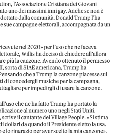
tion, l’Associazione Cristiana dei Giovani
ato uno dei massimi inni gay. Anche se non è
o adottato dalla comunità. Donald Trump l’ha
le sue campagne elettorali, accompagnata da un
 ricevute nel 2020» per l’uso che ne faceva
orale, Willis ha deciso di chiedere all’allora
sare più la canzone. Avendo ottenuto il permesso
 BMI, sorta di SIAE americana, Trump ha
. Pensando che a Trump la canzone piacesse sul
rtisti di concedergli musiche per la campagna,
attagliare per impedirgli di usare la canzone.
ll’uso che ne ha fatto Trump ha portato la
licazione al numero uno negli Stati Uniti.
 scrive il cantante dei Village People. «Si stima
i dollari da quando il Presidente eletto la usa.
 e lo ringrazio per aver scelto la mia canzone».