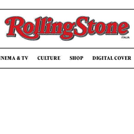
Rolling Stone Italia
INEMA & TV
CULTURE
SHOP
DIGITAL COVER