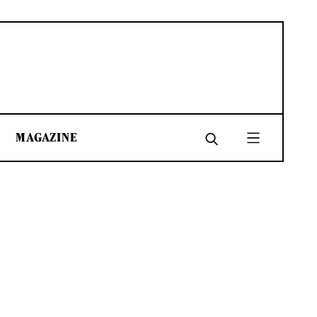
MAGAZINE
SHARE
SHARE