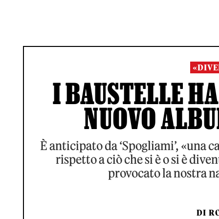
«DIVE
I BAUSTELLE H
NUOVO ALBUM
È anticipato da ‘Spogliami’, «una ca
rispetto a ciò che si è o si è div
provocato la nostra n
DI
RO