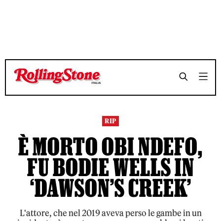
TEMPO DI LETTURA 3 MINUTI
TEMPO DI LETTURA 3 MINUTI
SHARE
SHARE
RIP
È MORTO OBI NDEFO,
FU BODIE WELLS IN
‘DAWSON’S CREEK’
L'attore, che nel 2019 aveva perso le gambe in un