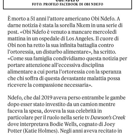
OBI NDEFO
FOTO: PROFILO FACEBOOK DI OBI NDEFO
È morto a 51 anni l’attore americano Obi Ndefo. A
darne notizia è stata la sorella Nkem in una serie di
post. «Obi Ndefo è venuto a mancare mercoledì
mattina in un ospedale di Los Angeles. Il cuore di
Obi non ha retto la sua infinita battaglia contro
l’ortoressia, un disturbo alimentare», ha scritto.
«Come sua famiglia condividiamo questa notizia per
portare attenzione all’eccessiva disciplina
alimentare a cui porta l’ortoressia con la speranza
che chi soffra di questa devastante malattia possa
ricevere la compassione necessaria».
Ndefo, che dal 2019 aveva perso entrambe le gambe
dopo esser stato investito da un camion mentre
faceva la spesa, doveva la sua celebrità in
particolare per il ruolo nella serie tv
Dawson’s Creek
dove interpretava Bodie Wells, cognato di Joey
Potter (Katie Holmes). Negli anni aveva recitato in