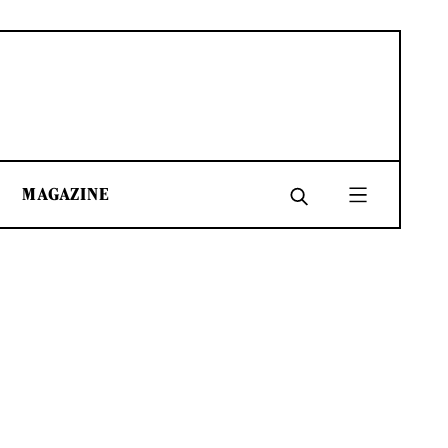
MAGAZINE
SHARE
SHARE