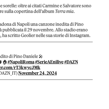
e sorelle: oltre ai citati Carmine e Salvatore sono
pre sulla copertina dell’album
Terra mia
.
aradona di Napoli una canzone inedita di Pino
arà pubblicata il 29 novembre. Allo stadio erano
», ha scritto Geolier nelle sua storie di Instagram.
’inedito di Pino Daniele 🎤
 🫀🏠
#NapoliRoma
#SerieAEnilive
#DAZN
ter.com/rT3kwycJMk
@DAZN_IT)
November 24, 2024