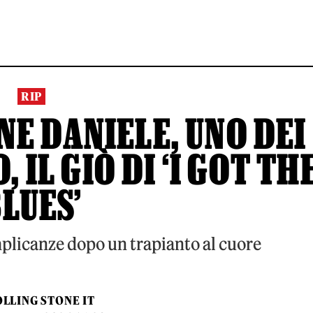
RIP
E DANIELE, UNO DEI
, IL GIÒ DI ‘I GOT TH
LUES’
mplicanze dopo un trapianto al cuore
LLING STONE IT