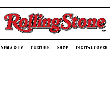
Rolling Stone Italia
INEMA & TV
CULTURE
SHOP
DIGITAL COVER