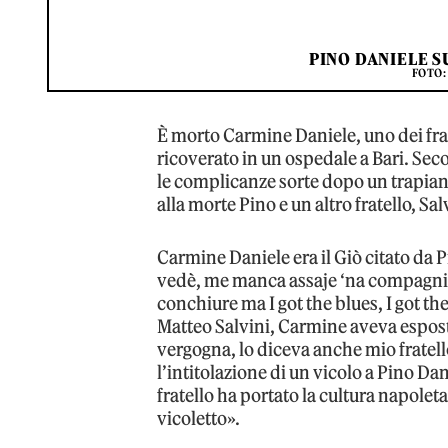
PINO DANIELE S
FOTO:
È morto Carmine Daniele, uno dei frat
ricoverato in un ospedale a Bari. Se
le complicanze sorte dopo un trapian
alla morte Pino e un altro fratello, S
Carmine Daniele era il Giò citato da 
vedè, me manca assaje ‘na compagnia
conchiure ma I got the blues, I got th
Matteo Salvini, Carmine aveva esposto
vergogna, lo diceva anche mio fratel
l’intitolazione di un vicolo a Pino Da
fratello ha portato la cultura napole
vicoletto».