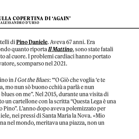
ULLA COPERTINA DI ‘AGAIN’
 ALESSANDRO D’URSO
elli di
Pino Daniele
. Aveva 67 anni. Era
condo quanto riporta
Il Mattino
, sono state fatali
to al cuore. I problemi cardiaci hanno portato
alvatore, scomparso nel 2021.
Pino in
I Got the Blues
: “‘O Giò che voglia ‘e te
, mo nun sò buono cchiù a parlà e nun
e blues on me”. Nel 2015, durante una visita di
 un cartellone con la scritta “Questa Lega è una
lo Pino”. L’anno dopo aveva polemizzato per
niele, nei pressi di Santa Maria la Nova. «Mio
tana nel mondo, meritava una piazza, non un