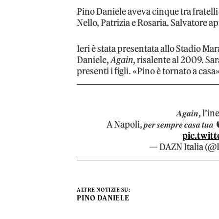
Pino Daniele aveva cinque tra fratelli 
Nello, Patrizia e Rosaria. Salvatore a
Ieri è stata presentata allo Stadio M
Daniele,
Again
, risalente al 2009. S
presenti i figli. «Pino è tornato a casa
𝑨𝒈𝒂𝒊𝒏, l
A Napoli, 𝒑𝒆𝒓 𝒔𝒆𝒎𝒑𝒓𝒆 𝒄𝒂𝒔𝒂 𝒕𝒖
pic.twit
— DAZN Italia (
ALTRE NOTIZIE SU:
PINO DANIELE