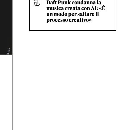
Daft Punk condanna la
musica creata con AI: «È
un modo per saltare il
processo creativo»