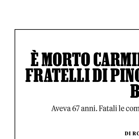
È MORTO CARMIN
FRATELLI DI PINO
B
Aveva 67 anni. Fatali le co
DI
RO