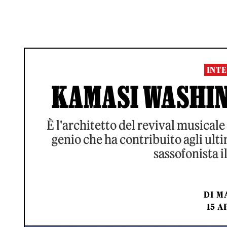
INTE
KAMASI WASHIN
È l'architetto del revival musica
genio che ha contribuito agli ult
sassofonista il
DI
MA
15 A