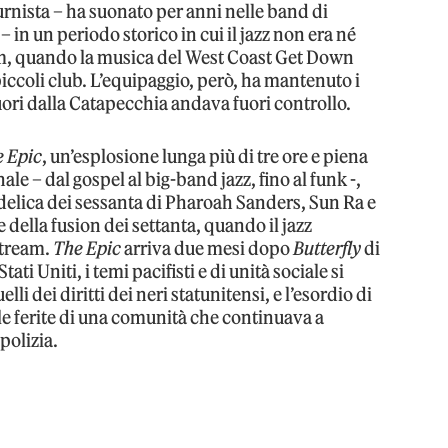
rnista – ha suonato per anni nelle band di
 in un periodo storico in cui il jazz non era né
m, quando la musica del West Coast Get Down
piccoli club. L’equipaggio, però, ha mantenuto i
ori dalla Catapecchia andava fuori controllo.
 Epic
, un’esplosione lunga più di tre ore e piena
le – dal gospel al big-band jazz, fino al funk -,
delica dei sessanta di Pharoah Sanders, Sun Ra e
della fusion dei settanta, quando il jazz
stream.
The Epic
arriva due mesi dopo
Butterfly
di
ti Uniti, i temi pacifisti e di unità sociale si
 dei diritti dei neri statunitensi, e l’esordio di
 ferite di una comunità che continuava a
polizia.