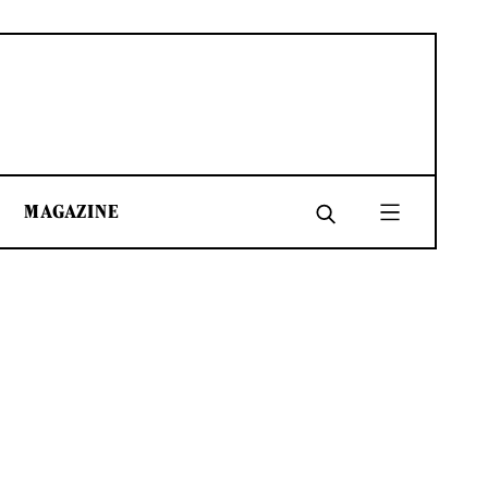
MAGAZINE
SHARE
SHARE