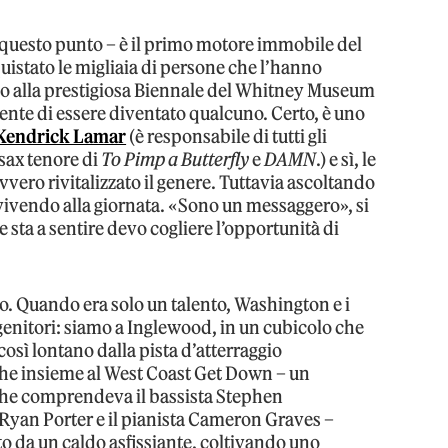
a questo punto – è il primo motore immobile del
uistato le migliaia di persone che l’hanno
ato alla prestigiosa Biennale del Whitney Museum
sente di essere diventato qualcuno. Certo, è uno
Kendrick Lamar
(è responsabile di tutti gli
 sax tenore di
To Pimp a Butterfly
e
DAMN
.) e sì, le
vero rivitalizzato il genere. Tuttavia ascoltando
vivendo alla giornata. «Sono un messaggero», si
e sta a sentire devo cogliere l’opportunità di
llo. Quando era solo un talento, Washington e i
genitori: siamo a Inglewood, in un cubicolo che
sì lontano dalla pista d’atterraggio
 che insieme al West Coast Get Down – un
i che comprendeva il bassista Stephen
Ryan Porter e il pianista Cameron Graves –
to da un caldo asfissiante, coltivando uno