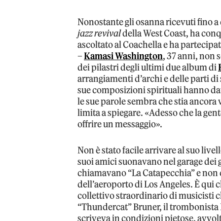
Nonostante gli osanna ricevuti fino 
jazz revival
della West Coast, ha conq
ascoltato al Coachella e ha partecip
–
Kamasi Washington
, 37 anni, non 
dei pilastri degli ultimi due album di
arrangiamenti d’archi e delle parti di
sue composizioni spirituali hanno dav
le sue parole sembra che stia ancora 
limita a spiegare. «Adesso che la gent
offrire un messaggio».
Non è stato facile arrivare al suo live
suoi amici suonavano nel garage dei 
chiamavano “La Catapecchia” e non co
dell’aeroporto di Los Angeles. È qui
collettivo straordinario di musicist
“Thundercat” Bruner, il trombonista 
scriveva in condizioni pietose, avvol