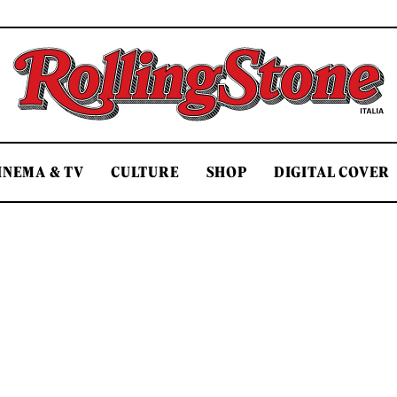
Rolling Stone Italia
INEMA & TV
CULTURE
SHOP
DIGITAL COVER