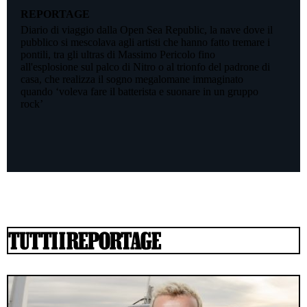
REPORTAGE
Diario di viaggio dalla Open Sea Republic, la nave dove il
pubblico si mescolava agli artisti che hanno fatto tremare i
pontili, tra gli ultras di Massimo Pericolo fino
all'esplosione sul palco di Nitro o al trionfo del padrone di
casa, che realizza il sogno megalomane immaginato
quando ‘voleva fare il batterista e suonare in un gruppo
rock’
TUTTI I REPORTAGE