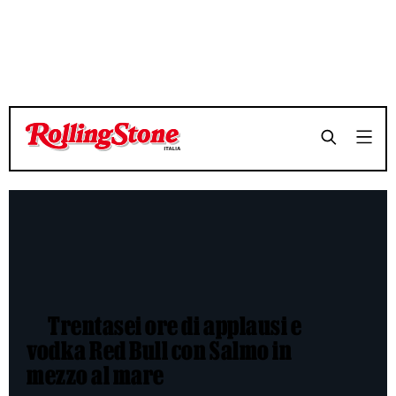
Trentasei ore di applausi e
vodka Red Bull con Salmo in
mezzo al mare