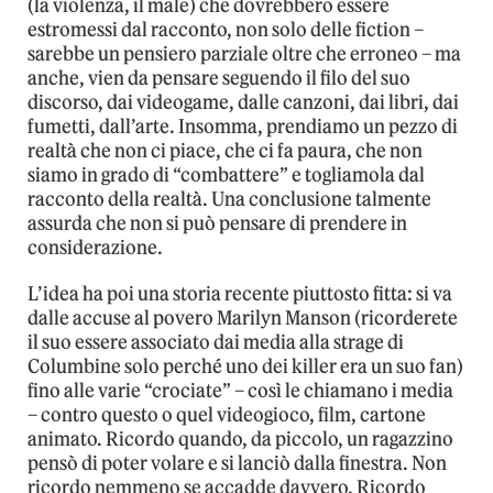
(la violenza, il male) che dovrebbero essere
estromessi dal racconto, non solo delle fiction –
sarebbe un pensiero parziale oltre che erroneo – ma
anche, vien da pensare seguendo il filo del suo
discorso, dai videogame, dalle canzoni, dai libri, dai
fumetti, dall’arte. Insomma, prendiamo un pezzo di
realtà che non ci piace, che ci fa paura, che non
siamo in grado di “combattere” e togliamola dal
racconto della realtà. Una conclusione talmente
assurda che non si può pensare di prendere in
considerazione.
L’idea ha poi una storia recente piuttosto fitta: si va
dalle accuse al povero Marilyn Manson (ricorderete
il suo essere associato dai media alla strage di
Columbine solo perché uno dei killer era un suo fan)
fino alle varie “crociate” – così le chiamano i media
– contro questo o quel videogioco, film, cartone
animato. Ricordo quando, da piccolo, un ragazzino
pensò di poter volare e si lanciò dalla finestra. Non
ricordo nemmeno se accadde davvero. Ricordo