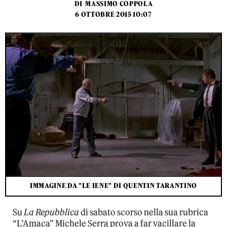
DI
MASSIMO COPPOLA
6 OTTOBRE 2015 10:07
IMMAGINE DA "LE IENE" DI QUENTIN TARANTINO
Su
La Repubblica
di sabato scorso nella sua rubrica
“L’Amaca” Michele Serra prova a far vacillare la