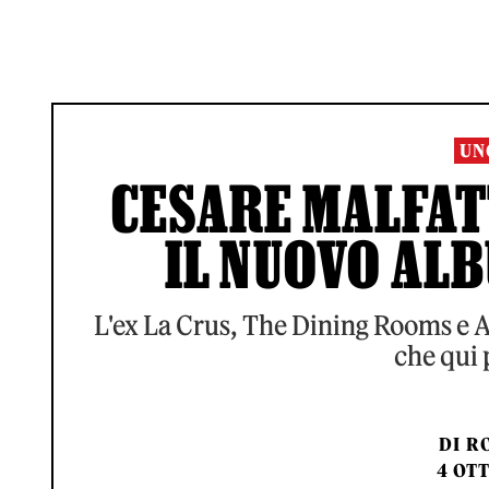
UN
CESARE MALFATT
IL NUOVO AL
L'ex La Crus, The Dining Rooms e 
che qui 
DI
RO
4 OTT