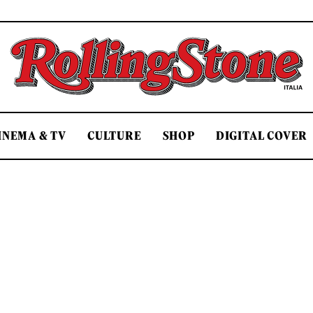
Rolling Stone Italia
INEMA & TV
CULTURE
SHOP
DIGITAL COVER