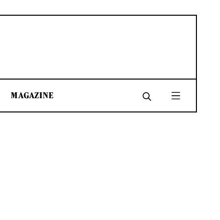
MAGAZINE
SHARE
SHARE