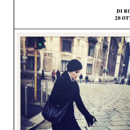
DI
RO
28 OT