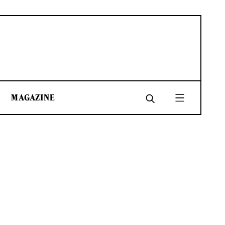
MAGAZINE
SHARE
SHARE