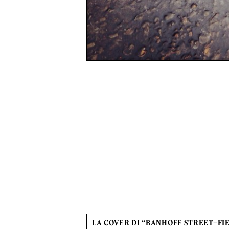
LA COVER DI “BANHOFF STREET–FI