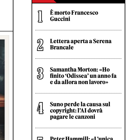
È morto Francesco
Guccini
Lettera aperta a Serena
Brancale
Samantha Morton: «Ho
finito ‘Odissea’ un anno fa
e da allora non lavoro»
Suno perde la causa sul
copyright: l’AI dovrà
pagare le canzoni
Peter Hammill: «L'unica