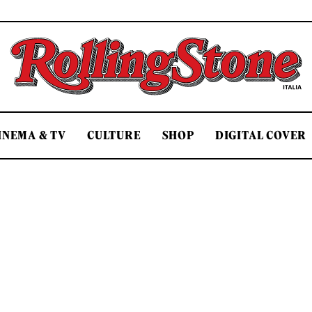
Rolling Stone Italia
INEMA & TV
CULTURE
SHOP
DIGITAL COVER