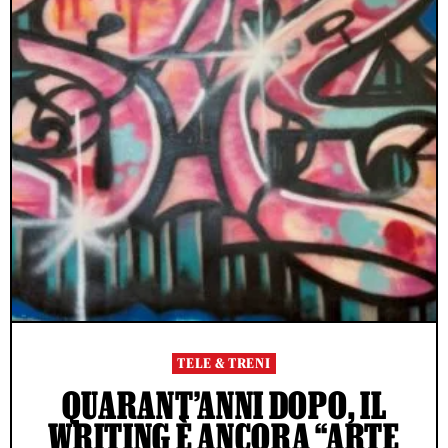
TELE & TRENI
QUARANT’ANNI DOPO, IL
WRITING È ANCORA “ARTE