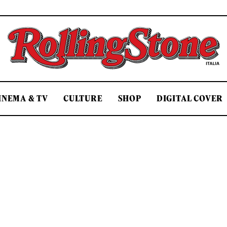
Rolling Stone Italia
INEMA & TV
CULTURE
SHOP
DIGITAL COVER