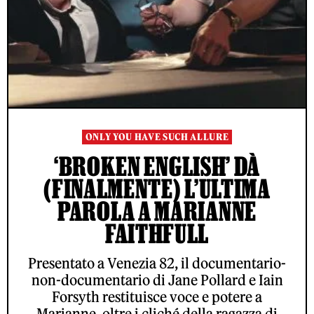
ONLY YOU HAVE SUCH ALLURE
‘BROKEN ENGLISH’ DÀ
(FINALMENTE) L’ULTIMA
PAROLA A MARIANNE
FAITHFULL
Presentato a Venezia 82, il documentario-
non-documentario di Jane Pollard e Iain
Forsyth restituisce voce e potere a
Marianne, oltre i cliché della ragazza di