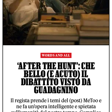
WORDS AND ALL
‘AFTER THE HUNT’: CHE
BELLO (E ACUTO) IL
DIBATTITO VISTO DA
GUADAGNINO
Il regista prende i temi del (post) MeToo e
ne fa un’opera intelligente e spietata