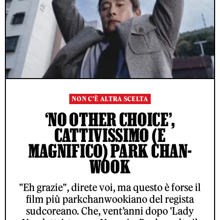
NON C’È ALTRA SCELTA
‘NO OTHER CHOICE’,
CATTIVISSIMO (E
MAGNIFICO) PARK CHAN-
WOOK
"Eh grazie", direte voi, ma questo è forse il
film più parkchanwookiano del regista
sudcoreano. Che, vent’anni dopo 'Lady