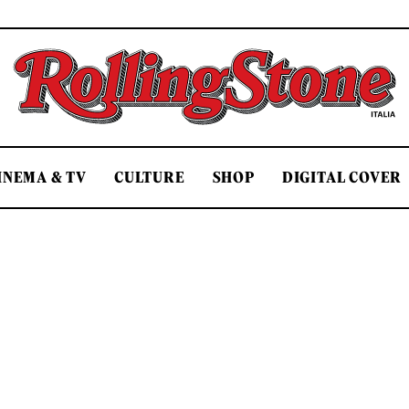
Rolling Stone Italia
INEMA & TV
CULTURE
SHOP
DIGITAL COVER