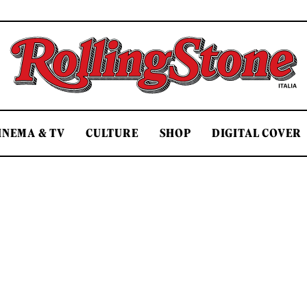
Rolling Stone Italia
INEMA & TV
CULTURE
SHOP
DIGITAL COVER