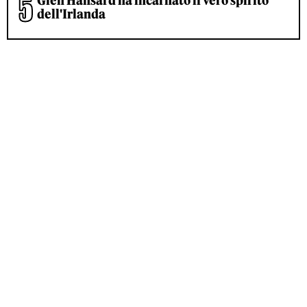
Glen Hansard ha incarnato il vero spirito
dell'Irlanda