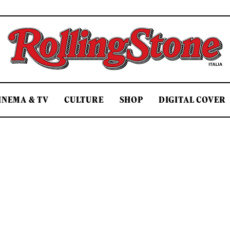
Rolling Stone Italia
INEMA & TV
CULTURE
SHOP
DIGITAL COVER