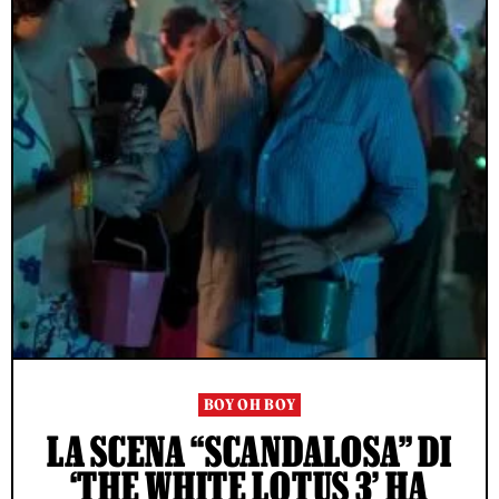
BOY OH BOY
LA SCENA “SCANDALOSA” DI
‘THE WHITE LOTUS 3’ HA