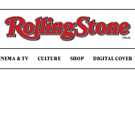
Rolling Stone Italia
INEMA & TV
CULTURE
SHOP
DIGITAL COVER