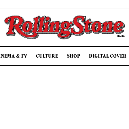
Rolling Stone Italia
INEMA & TV
CULTURE
SHOP
DIGITAL COVER