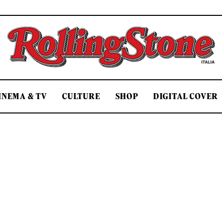
Rolling Stone Italia
INEMA & TV
CULTURE
SHOP
DIGITAL COVER