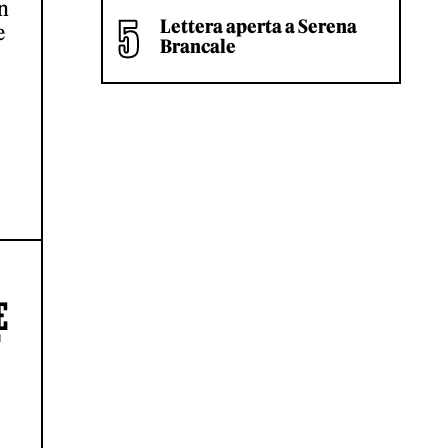
n
Lettera aperta a Serena
e
Brancale
E
F